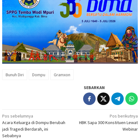
Bunuh Diri
Dompu
Gramxon
SEBARKAN
Navigasi
Pos sebelumnya
Pos berikutnya
Acara Keluarga di Dompu Berubah
HBK Sapa 300 Konstituen Lewat
pos
jadi Tragedi Berdarah, ini
Webinar
Sebabnya