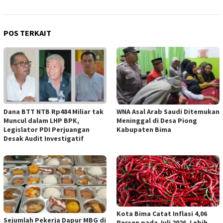
POS TERKAIT
Dana BTT NTB Rp484 Miliar tak
WNA Asal Arab Saudi Ditemukan
Muncul dalam LHP BPK,
Meninggal di Desa Piong
Legislator PDI Perjuangan
Kabupaten Bima
Desak Audit Investigatif
Kota Bima Catat Inflasi 4,06
Sejumlah Pekerja Dapur MBG di
Persen pada Juli 2026, Lebih