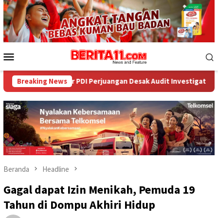
Loncat
ke
konten
Menu
Mobile
or PDI Perjuangan Desak Audit Investigatif
Breaking News
WNA Asal Ara
Beranda
Headline
Gagal dapat Izin Menikah, Pemuda 19
Tahun di Dompu Akhiri Hidup