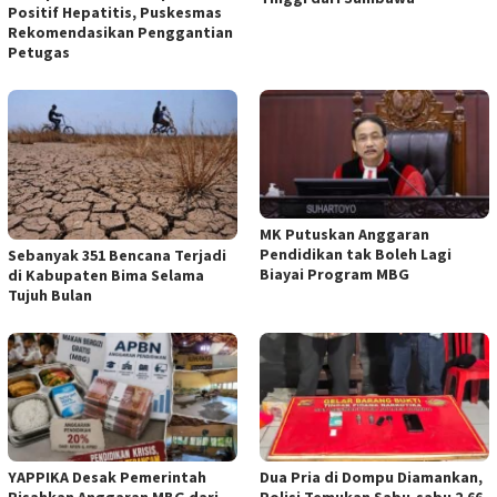
Positif Hepatitis, Puskesmas
Rekomendasikan Penggantian
Petugas
MK Putuskan Anggaran
Pendidikan tak Boleh Lagi
Sebanyak 351 Bencana Terjadi
Biayai Program MBG
di Kabupaten Bima Selama
Tujuh Bulan
YAPPIKA Desak Pemerintah
Dua Pria di Dompu Diamankan,
Pisahkan Anggaran MBG dari
Polisi Temukan Sabu-sabu 2,66