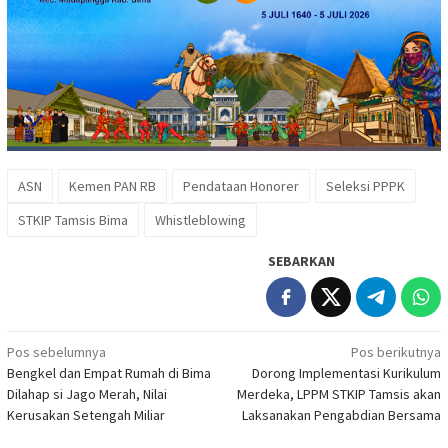
ASN
Kemen PAN RB
Pendataan Honorer
Seleksi PPPK
STKIP Tamsis Bima
Whistleblowing
SEBARKAN
Navigasi
Pos sebelumnya
Pos berikutnya
Bengkel dan Empat Rumah di Bima
Dorong Implementasi Kurikulum
pos
Dilahap si Jago Merah, Nilai
Merdeka, LPPM STKIP Tamsis akan
Kerusakan Setengah Miliar
Laksanakan Pengabdian Bersama