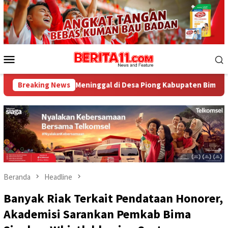
Loncat
ke
konten
Menu
Mobile
 Meninggal di Desa Piong Kabupaten Bima
Breaking News
Sejumlah Peke
Beranda
Headline
Banyak Riak Terkait Pendataan Honorer,
Akademisi Sarankan Pemkab Bima