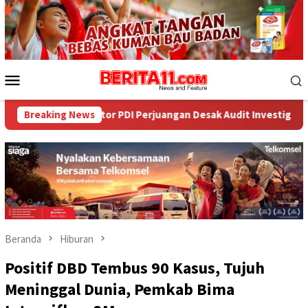
Loncat
ke
konten
Menu
Mobile
ator PDI Perjuangan Desak Audit Investigatif
Breaking News
WNA Asal A
Beranda
Hiburan
Positif DBD Tembus 90 Kasus, Tujuh
Meninggal Dunia, Pemkab Bima