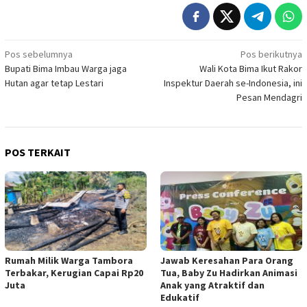
Navigasi
Pos sebelumnya
Pos berikutnya
Bupati Bima Imbau Warga jaga
Wali Kota Bima Ikut Rakor
pos
Hutan agar tetap Lestari
Inspektur Daerah se-Indonesia, ini
Pesan Mendagri
POS TERKAIT
Rumah Milik Warga Tambora
Jawab Keresahan Para Orang
Terbakar, Kerugian Capai Rp20
Tua, Baby Zu Hadirkan Animasi
Juta
Anak yang Atraktif dan
Edukatif