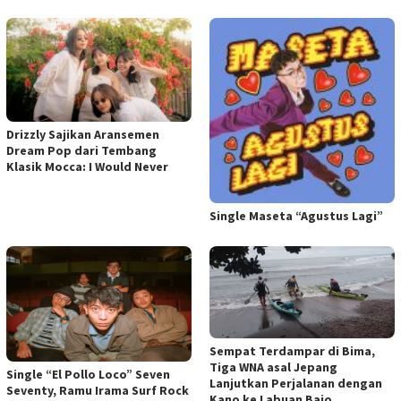
Drizzly Sajikan Aransemen
Dream Pop dari Tembang
Klasik Mocca: I Would Never
Single Maseta “Agustus Lagi”
Sempat Terdampar di Bima,
Tiga WNA asal Jepang
Single “El Pollo Loco” Seven
Lanjutkan Perjalanan dengan
Seventy, Ramu Irama Surf Rock
Kano ke Labuan Bajo