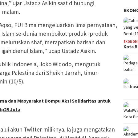
ina,” ujar Ustadz Asikin saat dihubungi
EKON
) malam.
l Aqso, FUI Bima mengeluarkan lima pernyataan,
 Islam se-dunia memboikot produk -produk
am meluruskan shaf, merapatkan barisan dan
EKONOM
Kota B
jjah dienul Islam,” ucap Ustadz Asikin.
publik Indonesia, Joko Widodo, mengutuk
ga Palestina dari Sheikh Jarrah, timur
in (10/5).
ma dan Masyarakat Dompu Aksi Solidaritas untuk
Rp25 Juta
alui akun Twitter miliknya. Ia juga mengatakan