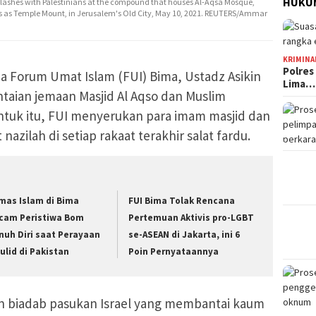
HUKUM
clashes with Palestinians at the compound that houses Al-Aqsa Mosque,
s as Temple Mount, in Jerusalem's Old City, May 10, 2021. REUTERS/Ammar
KRIMINA
Polres
a Forum Umat Islam (FUI) Bima, Ustadz Asikin
Lima…
aian jemaan Masjid Al Aqso dan Muslim
 Untuk itu, FUI menyerukan para imam masjid dan
zilah di setiap rakaat terakhir salat fardu.
mas Islam di Bima
FUI Bima Tolak Rencana
cam Peristiwa Bom
Pertemuan Aktivis pro-LGBT
nuh Diri saat Perayaan
se-ASEAN di Jakarta, ini 6
ulid di Pakistan
Poin Pernyataannya
n biadab pasukan Israel yang membantai kaum