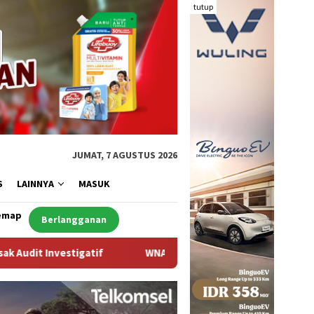
tutup
JUMAT, 7 AGUSTUS 2026
S
LAINNYA
MASUK
emap
Berlangganan
WNA Asal Arab Saudi Ditemukan Meninggal di Desa Piong K