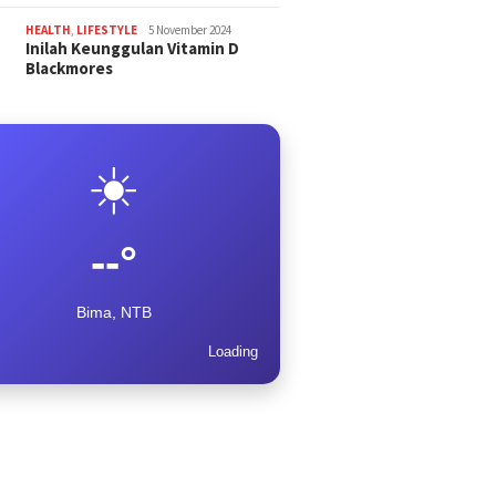
HEALTH
,
LIFESTYLE
5 November 2024
Inilah Keunggulan Vitamin D
Blackmores
☀️
--°
Bima, NTB
Loading