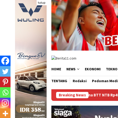
Loncat
tutup
ke
konten
HOME
NEWS
EKONOMI
TEKNO
TENTANG
Redaksi
Pedoman Medi
Dana BTT NTB Rp484 Miliar tak Muncul dalam
Breaking News