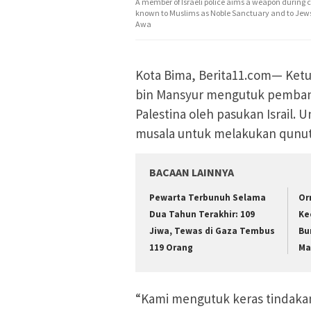
A member of Israeli police aims a weapon during 
known to Muslims as Noble Sanctuary and to Jew
Awa
Kota Bima, Berita11.com— Ketu
bin Mansyur mengutuk pembant
Palestina oleh pasukan Israil.
musala untuk melakukan qunut na
BACAAN LAINNYA
Pewarta Terbunuh Selama
Or
Dua Tahun Terakhir: 109
Ke
Jiwa, Tewas di Gaza Tembus
Bu
119 Orang
Ma
“Kami mengutuk keras tindaka