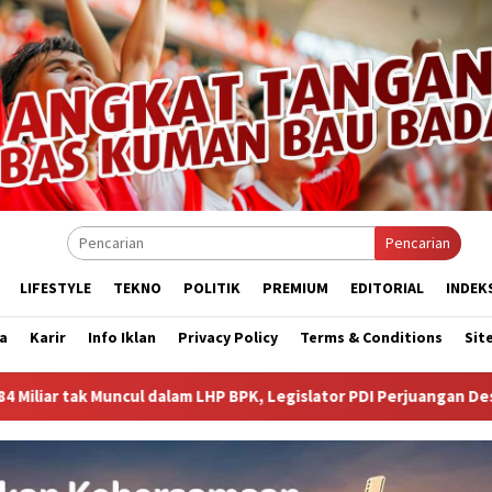
Pencarian
LIFESTYLE
TEKNO
POLITIK
PREMIUM
EDITORIAL
INDEK
a
Karir
Info Iklan
Privacy Policy
Terms & Conditions
Sit
 LHP BPK, Legislator PDI Perjuangan Desak Audit Investigatif