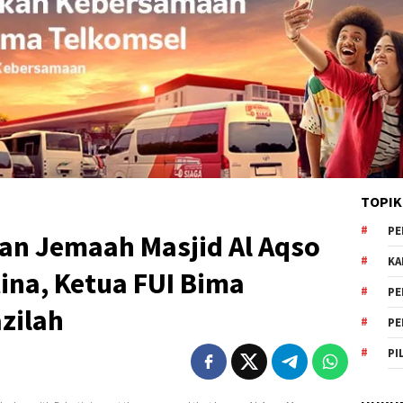
TOPIK
PE
n Jemaah Masjid Al Aqso
KA
ina, Ketua FUI Bima
PE
zilah
PE
PI