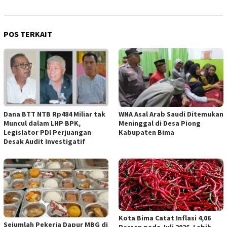
POS TERKAIT
Dana BTT NTB Rp484 Miliar tak
WNA Asal Arab Saudi Ditemukan
Muncul dalam LHP BPK,
Meninggal di Desa Piong
Legislator PDI Perjuangan
Kabupaten Bima
Desak Audit Investigatif
Kota Bima Catat Inflasi 4,06
Sejumlah Pekerja Dapur MBG di