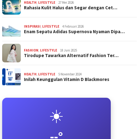
HEALTH
,
LIFESTYLE
27 Mei 2026
Rahasia Kulit Halus dan Segar dengan Cet…
INSPIRASI
,
LIFESTYLE
4 Februari 2026
Enam Sepatu Adidas Supernova Nyaman Dipa…
FASHION
,
LIFESTYLE
18 Juni 2025
Tirodupe Tawarkan Alternatif Fashion Ter…
HEALTH
,
LIFESTYLE
5 November 2024
Inilah Keunggulan Vitamin D Blackmores
☀️
--°