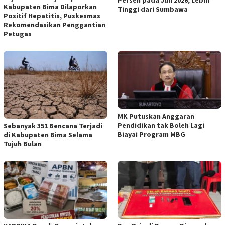
Persen pada Juli 2026, Lebih
Kabupaten Bima Dilaporkan
Tinggi dari Sumbawa
Positif Hepatitis, Puskesmas
Rekomendasikan Penggantian
Petugas
MK Putuskan Anggaran
Pendidikan tak Boleh Lagi
Sebanyak 351 Bencana Terjadi
Biayai Program MBG
di Kabupaten Bima Selama
Tujuh Bulan