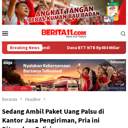
Loncat
ke
konten
Menu
Mobile
mandi
Breaking News
Dana BTT NTB Rp484 Miliar tak Muncul dalam LHP BP
Beranda
Headline
Sedang Ambil Paket Uang Palsu di
Kantor Jasa Pengiriman, Pria ini