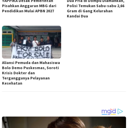
YAPPIKA Desak Pemerintah
Dua Pria di Dompu Diamankan,
Pisahkan Anggaran MBG dari
Polisi Temukan Sabu-sabu 2,66
Pendidikan Mulai APBN 2027
Gram di Gang Kelurahan
Kandai Dua
Aliansi Pemuda dan Mahasiswa
Bolo Demo Puskesmas, Soroti
Krisis Dokter dan
Terganggunya Pelayanan
Kesehatan