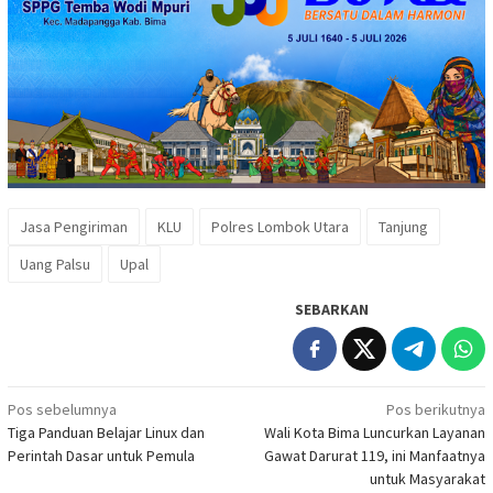
Jasa Pengiriman
KLU
Polres Lombok Utara
Tanjung
Uang Palsu
Upal
SEBARKAN
Navigasi
Pos sebelumnya
Pos berikutnya
Tiga Panduan Belajar Linux dan
Wali Kota Bima Luncurkan Layanan
pos
Perintah Dasar untuk Pemula
Gawat Darurat 119, ini Manfaatnya
untuk Masyarakat