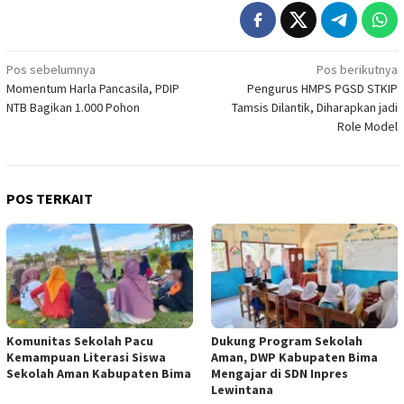
Navigasi
Pos sebelumnya
Pos berikutnya
Momentum Harla Pancasila, PDIP
Pengurus HMPS PGSD STKIP
pos
NTB Bagikan 1.000 Pohon
Tamsis Dilantik, Diharapkan jadi
Role Model
POS TERKAIT
Komunitas Sekolah Pacu
Dukung Program Sekolah
Kemampuan Literasi Siswa
Aman, DWP Kabupaten Bima
Sekolah Aman Kabupaten Bima
Mengajar di SDN Inpres
Lewintana