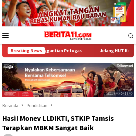
Loncat
ke
konten
Menu
Mobile
nggantian Petugas
Breaking News
Jelang HUT Ke-81 RI, Tokoh Pemuda N
Beranda
Pendidikan
Hasil Monev LLDIKTI, STKIP Tamsis
Terapkan MBKM Sangat Baik