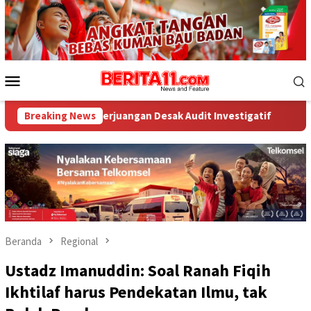
Loncat
ke
konten
Menu
Mobile
rjuangan Desak Audit Investigatif
Breaking News
WNA Asal Arab Saudi D
Beranda
Regional
Ustadz Imanuddin: Soal Ranah Fiqih
Ikhtilaf harus Pendekatan Ilmu, tak