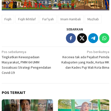
Fiqih
Fiqih Ikhtilaf
Fur'iyah
Imam Hambali
Mazhab
SEBARKAN
Navigasi
Pos sebelumnya
Pos berikutnya
Tingkatkan Kewaspadaan
Kecewa tak ada Pejabat Pemda
pos
Masyarakat, PMM 64 UMM
Kabupaten yang Hadir, Ketua MK
Sosialisasi Strategi Pengendalian
dan Kades Puji Wali Kota Bima
Covid-19
POS TERKAIT