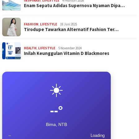
INSPIRASI
,
LIFESTYLE
4 Februari 2026
Enam Sepatu Adidas Supernova Nyaman Dipa…
FASHION
,
LIFESTYLE
18 Juni 2025
Tirodupe Tawarkan Alternatif Fashion Ter…
HEALTH
,
LIFESTYLE
5 November 2024
Inilah Keunggulan Vitamin D Blackmores
☀️
--°
Bima, NTB
--
Loading