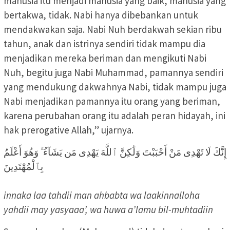
manusia itu menjadi manusia yang baik, manusia yang
bertakwa, tidak. Nabi hanya dibebankan untuk
mendakwakan saja. Nabi Nuh berdakwah sekian ribu
tahun, anak dan istrinya sendiri tidak mampu dia
menjadikan mereka beriman dan mengikuti Nabi
Nuh, begitu juga Nabi Muhammad, pamannya sendiri
yang mendukung dakwahnya Nabi, tidak mampu juga
Nabi menjadikan pamannya itu orang yang beriman,
karena perubahan orang itu adalah peran hidayah, ini
hak prerogative Allah,” ujarnya.
إِنَّكَ لَا تَهْدِى مَنْ أَحْبَبْتَ وَلَٰكِنَّ ٱللَّهَ يَهْدِى مَن يَشَآءُ ۚ وَهُوَ أَعْلَمُ
بِٱلْمُهْتَدِينَ
innaka laa tahdii man ahbabta wa laakinnalloha
yahdii may yasyaaa’, wa huwa a’lamu bil-muhtadiin