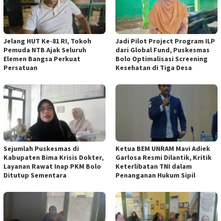
Jelang HUT Ke-81 RI, Tokoh
Jadi Pilot Project Program ILP
Pemuda NTB Ajak Seluruh
dari Global Fund, Puskesmas
Elemen Bangsa Perkuat
Bolo Optimalisasi Screening
Persatuan
Kesehatan di Tiga Desa
Sejumlah Puskesmas di
Ketua BEM UNRAM Mavi Adiek
Kabupaten Bima Krisis Dokter,
Garlosa Resmi Dilantik, Kritik
Layanan Rawat Inap PKM Bolo
Keterlibatan TNI dalam
Ditutup Sementara
Penanganan Hukum Sipil