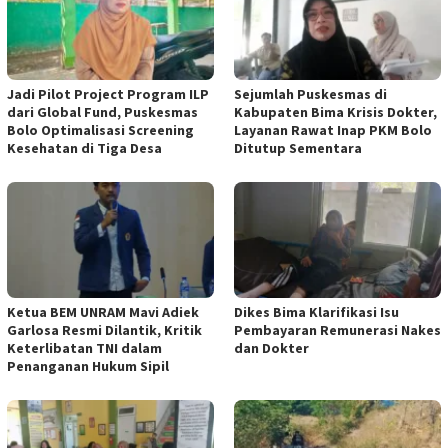
Jadi Pilot Project Program ILP
Sejumlah Puskesmas di
dari Global Fund, Puskesmas
Kabupaten Bima Krisis Dokter,
Bolo Optimalisasi Screening
Layanan Rawat Inap PKM Bolo
Kesehatan di Tiga Desa
Ditutup Sementara
Ketua BEM UNRAM Mavi Adiek
Dikes Bima Klarifikasi Isu
Garlosa Resmi Dilantik, Kritik
Pembayaran Remunerasi Nakes
Keterlibatan TNI dalam
dan Dokter
Penanganan Hukum Sipil