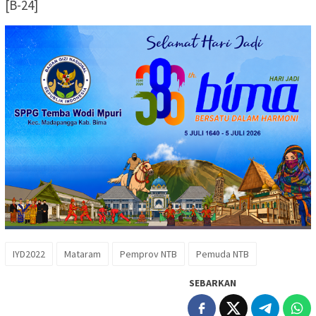
[B-24]
IYD2022
Mataram
Pemprov NTB
Pemuda NTB
SEBARKAN