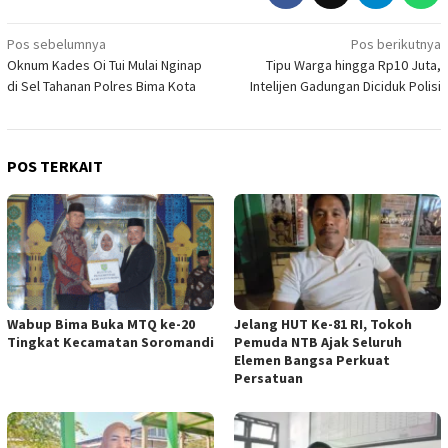
Navigasi
Pos sebelumnya
Pos berikutnya
Oknum Kades Oi Tui Mulai Nginap
Tipu Warga hingga Rp10 Juta,
pos
di Sel Tahanan Polres Bima Kota
Intelijen Gadungan Diciduk Polisi
POS TERKAIT
Wabup Bima Buka MTQ ke-20
Jelang HUT Ke-81 RI, Tokoh
Tingkat Kecamatan Soromandi
Pemuda NTB Ajak Seluruh
Elemen Bangsa Perkuat
Persatuan