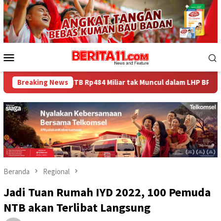
Loncat
ke
konten
Menu
Mobile
NTB Rp484 Miliar tak Muncul dalam LHP BPK, Legislator PDI Perj
Breaking News
Beranda
Regional
Jadi Tuan Rumah IYD 2022, 100 Pemuda
NTB akan Terlibat Langsung