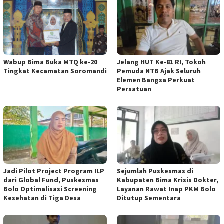
Wabup Bima Buka MTQ ke-20
Jelang HUT Ke-81 RI, Tokoh
Tingkat Kecamatan Soromandi
Pemuda NTB Ajak Seluruh
Elemen Bangsa Perkuat
Persatuan
Jadi Pilot Project Program ILP
Sejumlah Puskesmas di
dari Global Fund, Puskesmas
Kabupaten Bima Krisis Dokter,
Bolo Optimalisasi Screening
Layanan Rawat Inap PKM Bolo
Kesehatan di Tiga Desa
Ditutup Sementara