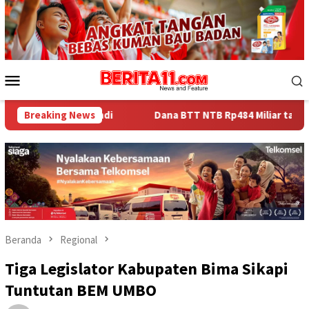
Loncat
ke
konten
Menu
Mobile
andi
Breaking News
Dana BTT NTB Rp484 Miliar tak Muncul dalam LHP BPK
Beranda
Regional
Tiga Legislator Kabupaten Bima Sikapi
Tuntutan BEM UMBO