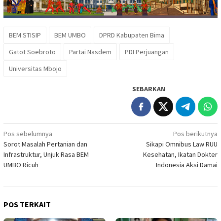
BEM STISIP
BEM UMBO
DPRD Kabupaten Bima
Gatot Soebroto
Partai Nasdem
PDI Perjuangan
Universitas Mbojo
SEBARKAN
Navigasi
Pos sebelumnya
Pos berikutnya
Sorot Masalah Pertanian dan
Sikapi Omnibus Law RUU
pos
Infrastruktur, Unjuk Rasa BEM
Kesehatan, Ikatan Dokter
UMBO Ricuh
Indonesia Aksi Damai
POS TERKAIT