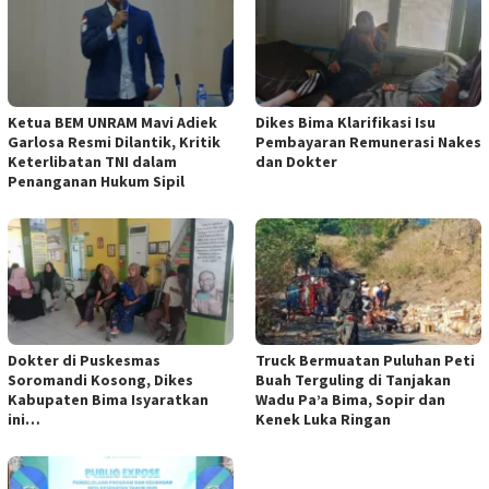
Ketua BEM UNRAM Mavi Adiek
Dikes Bima Klarifikasi Isu
Garlosa Resmi Dilantik, Kritik
Pembayaran Remunerasi Nakes
Keterlibatan TNI dalam
dan Dokter
Penanganan Hukum Sipil
Dokter di Puskesmas
Truck Bermuatan Puluhan Peti
Soromandi Kosong, Dikes
Buah Terguling di Tanjakan
Kabupaten Bima Isyaratkan
Wadu Pa’a Bima, Sopir dan
ini…
Kenek Luka Ringan