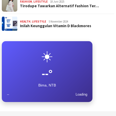
FASHION
,
LIFESTYLE
18 Juni 2025
Tirodupe Tawarkan Alternatif Fashion Ter…
HEALTH
,
LIFESTYLE
5 November 2024
Inilah Keunggulan Vitamin D Blackmores
☀️
--°
Bima, NTB
--
Loading