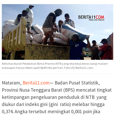
Aktivitas buruh Pelabuhan Bima Provinsi NTB yang rela kerja keras siang-malam
walaupun hanya diberi upah Rp40 ribu per hari. Foto US/ Berita11.com.
Mataram,
Berita11.com
— Badan Pusat Statistik,
Provinsi Nusa Tenggara Barat (BPS) mencatat tingkat
ketimpangan pengeluaran penduduk di NTB yang
diukur dari indeks gini (gini ratio) melebar hingga
0,374. Angka tersebut meningkat 0,001 poin jika