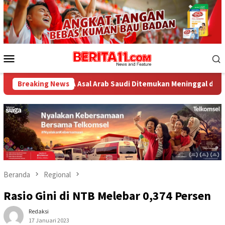
Loncat
ke
konten
Menu
Mobile
WNA Asal Arab Saudi Ditemukan Meninggal di Desa Piong Kabupa
Breaking News
Beranda
Regional
Rasio Gini di NTB Melebar 0,374 Persen
Redaksi
17 Januari 2023