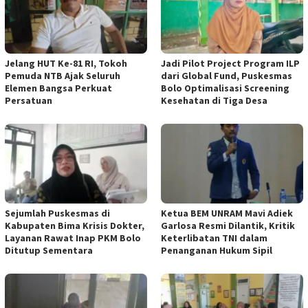
Jelang HUT Ke-81 RI, Tokoh
Jadi Pilot Project Program ILP
Pemuda NTB Ajak Seluruh
dari Global Fund, Puskesmas
Elemen Bangsa Perkuat
Bolo Optimalisasi Screening
Persatuan
Kesehatan di Tiga Desa
Sejumlah Puskesmas di
Ketua BEM UNRAM Mavi Adiek
Kabupaten Bima Krisis Dokter,
Garlosa Resmi Dilantik, Kritik
Layanan Rawat Inap PKM Bolo
Keterlibatan TNI dalam
Ditutup Sementara
Penanganan Hukum Sipil