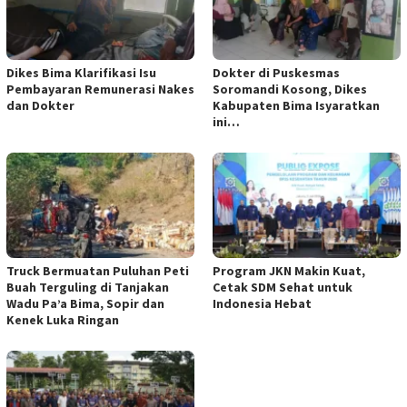
Dikes Bima Klarifikasi Isu
Dokter di Puskesmas
Pembayaran Remunerasi Nakes
Soromandi Kosong, Dikes
dan Dokter
Kabupaten Bima Isyaratkan
ini…
Truck Bermuatan Puluhan Peti
Program JKN Makin Kuat,
Buah Terguling di Tanjakan
Cetak SDM Sehat untuk
Wadu Pa’a Bima, Sopir dan
Indonesia Hebat
Kenek Luka Ringan