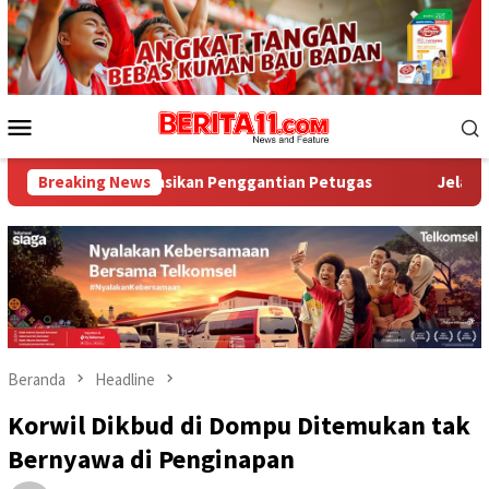
Loncat
ke
konten
Menu
Mobile
mendasikan Penggantian Petugas
Breaking News
Jelang HUT Ke-81 RI, T
Beranda
Headline
Korwil Dikbud di Dompu Ditemukan tak
Bernyawa di Penginapan