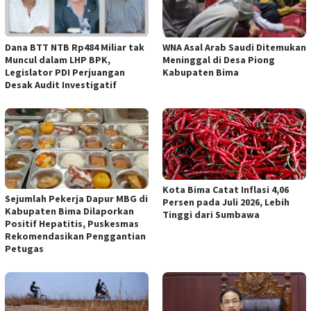
Dana BTT NTB Rp484 Miliar tak
WNA Asal Arab Saudi Ditemukan
Muncul dalam LHP BPK,
Meninggal di Desa Piong
Legislator PDI Perjuangan
Kabupaten Bima
Desak Audit Investigatif
Kota Bima Catat Inflasi 4,06
Sejumlah Pekerja Dapur MBG di
Persen pada Juli 2026, Lebih
Kabupaten Bima Dilaporkan
Tinggi dari Sumbawa
Positif Hepatitis, Puskesmas
Rekomendasikan Penggantian
Petugas