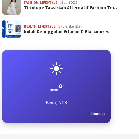
FASHION
,
LIFESTYLE
18 Juni 2025
Tirodupe Tawarkan Alternatif Fashion Ter…
HEALTH
,
LIFESTYLE
5 November 2024
Inilah Keunggulan Vitamin D Blackmores
☀️
--°
Bima, NTB
--
Loading