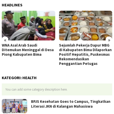
HEADLINES
«
»
Sejumlah Pekerja Dapur MBG
Jelang HUT Ke-81 RI, Tokoh
di Kabupaten Bima Dilaporkan
Pemuda NTB Ajak Seluruh
Positif Hepatitis, Puskesmas
Elemen Bangsa Perkuat
Rekomendasikan
Persatuan
Penggantian Petugas
KATEGORI:
HEALTH
You can add some category description here.
BPJS Kesehatan Goes to Campus, Tingkatkan
Literasi JKN di Kalangan Mahasiswa