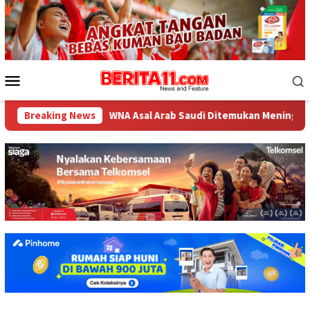
Loncat
ke
konten
Menu
Mobile
atif
Breaking News
WNA Asal Arab Saudi Ditemukan Meninggal di Desa P