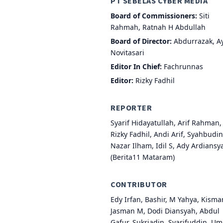
PT SEBELAS CYBER MEDIA
Board of Commissioners:
Siti
Rahmah, Ratnah H Abdullah
Board of Director:
Abdurrazak, A
Novitasari
Editor In Chief:
Fachrunnas
Editor:
Rizky Fadhil
REPORTER
Syarif Hidayatullah, Arif Rahman,
Rizky Fadhil, Andi Arif, Syahbudin
Nazar Ilham, Idil S, Ady Ardiansy
(Berita11 Mataram)
CONTRIBUTOR
Edy Irfan, Bashir, M Yahya, Kisma
Jasman M, Dodi Diansyah, Abdul
Gafur, Sukriadin, Syarifuddin, Um