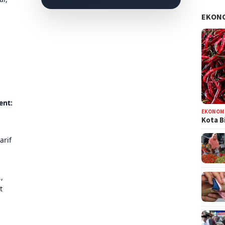
EKON
ent:
EKONOM
Kota B
arif
,
t