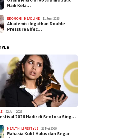
Naik Kela…
EKONOMI
,
HEADLINE
11 Juni 2026
Akademisi Ingatkan Double
Pressure Effec…
TYLE
LE
22 Juni 2026
estival 2026 Hadir di Sentosa Sing…
HEALTH
,
LIFESTYLE
27 Mei 2026
Rahasia Kulit Halus dan Segar