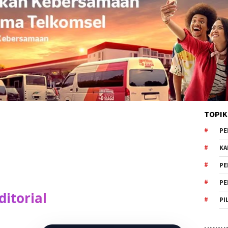
TOPIK
PE
KA
PE
PE
itorial
PI