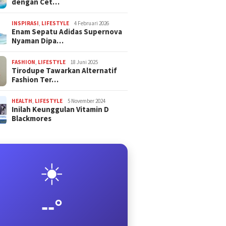
dengan Cet…
INSPIRASI
,
LIFESTYLE
4 Februari 2026
Enam Sepatu Adidas Supernova
Nyaman Dipa…
FASHION
,
LIFESTYLE
18 Juni 2025
Tirodupe Tawarkan Alternatif
Fashion Ter…
HEALTH
,
LIFESTYLE
5 November 2024
Inilah Keunggulan Vitamin D
Blackmores
☀️
--°