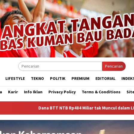
Pencarian
LIFESTYLE
TEKNO
POLITIK
PREMIUM
EDITORIAL
INDEK
a
Karir
Info Iklan
Privacy Policy
Terms & Conditions
Sit
Dana BTT NTB Rp484 Miliar tak Muncul dalam LHP BPK, Legislator