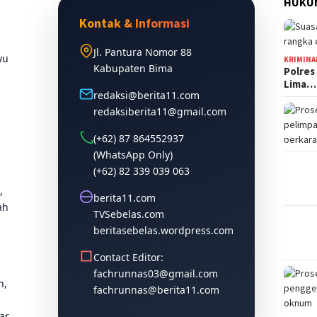
HUKUM
Kontak & Informasi
Jl. Pantura Nomor 88
yu
KRIMINA
Kabupaten Bima
Polres
Lima…
redaksi@berita11.com
redaksiberita11@gmail.com
(+62) 87 864552937
(WhatsApp Only)
(+62) 82 339 039 063
,
berita11.com
ah
TVSebelas.com
beritasebelas.wordpress.com
Contact Editor:
fachrunnas03@gmail.com
n,
fachrunnas@berita11.com
ar,