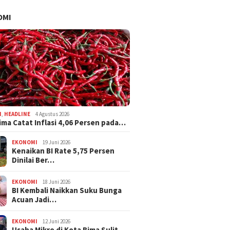
OMI
I
,
HEADLINE
4 Agustus 2026
ima Catat Inflasi 4,06 Persen pada…
EKONOMI
19 Juni 2026
Kenaikan BI Rate 5,75 Persen
Dinilai Ber…
EKONOMI
18 Juni 2026
BI Kembali Naikkan Suku Bunga
Acuan Jadi…
EKONOMI
12 Juni 2026
Usaha Mikro di Kota Bima Sulit