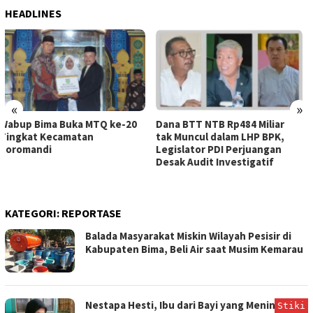
HEADLINES
«
»
Dana BTT NTB Rp484 Miliar
WNA Asal Arab Saudi
tak Muncul dalam LHP BPK,
Ditemukan Meninggal di Desa
Legislator PDI Perjuangan
Piong Kabupaten Bima
Desak Audit Investigatif
KATEGORI:
REPORTASE
Balada Masyarakat Miskin Wilayah Pesisir di
Kabupaten Bima, Beli Air saat Musim Kemarau
Nestapa Hesti, Ibu dari Bayi yang Meninggal di
Stiki