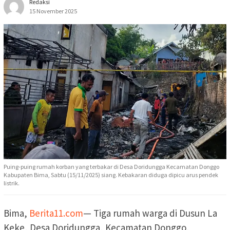
Redaksi
15 November 2025
Puing-puing rumah korban yang terbakar di Desa Doridungga Kecamatan Donggo
Kabupaten Bima, Sabtu (15/11/2025) siang. Kebakaran diduga dipicu arus pendek
listrik.
Bima,
Berita11.com
— Tiga rumah warga di Dusun La
Keke, Desa Doridungga, Kecamatan Donggo,