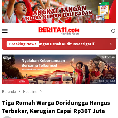
Loncat
ke
konten
Menu
Mobile
juangan Desak Audit Investigatif
Breaking News
WNA Asal Arab Saudi Di
Beranda
Headline
Tiga Rumah Warga Doridungga Hangus
Terbakar, Kerugian Capai Rp367 Juta