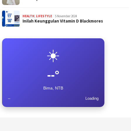
HEALTH
,
LIFESTYLE
5 November 2024
Inilah Keunggulan Vitamin D Blackmores
☀️
--°
Bima, NTB
--
Loading