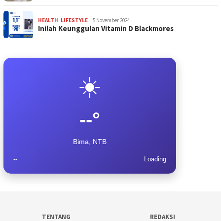
HEALTH
,
LIFESTYLE
5 November 2024
Inilah Keunggulan Vitamin D Blackmores
☀️
--°
Bima, NTB
--
Loading
TENTANG
REDAKSI