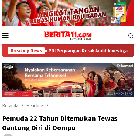
Loncat
ke
konten
Menu
Mobile
tor PDI Perjuangan Desak Audit Investigatif
Breaking News
WNA Asal Ar
Beranda
Headline
Pemuda 22 Tahun Ditemukan Tewas
Gantung Diri di Dompu