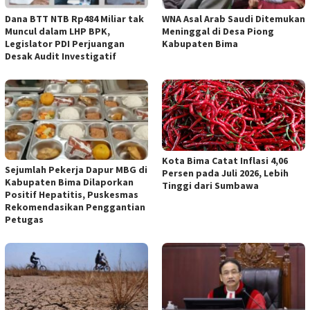
Dana BTT NTB Rp484 Miliar tak
WNA Asal Arab Saudi Ditemukan
Muncul dalam LHP BPK,
Meninggal di Desa Piong
Legislator PDI Perjuangan
Kabupaten Bima
Desak Audit Investigatif
Kota Bima Catat Inflasi 4,06
Sejumlah Pekerja Dapur MBG di
Persen pada Juli 2026, Lebih
Kabupaten Bima Dilaporkan
Tinggi dari Sumbawa
Positif Hepatitis, Puskesmas
Rekomendasikan Penggantian
Petugas