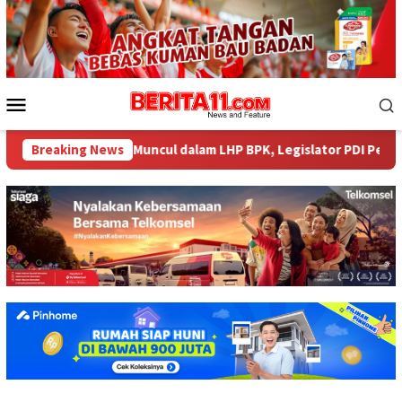
Loncat
ke
konten
Menu
Mobile
4 Miliar tak Muncul dalam LHP BPK, Legislator PDI Perjuangan De
Breaking News