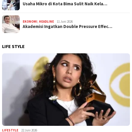
Usaha Mikro di Kota Bima Sulit Naik Kela…
EKONOMI
,
HEADLINE
11 Juni 2026
Akademisi Ingatkan Double Pressure Effec…
LIFE STYLE
LIFESTYLE
22 Juni 2026