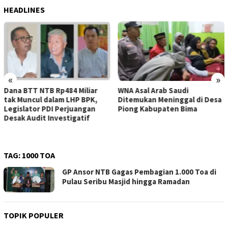
HEADLINES
«
»
WNA Asal Arab Saudi
Sejumlah Pekerja Dapur MBG
Ditemukan Meninggal di Desa
di Kabupaten Bima Dilaporkan
Piong Kabupaten Bima
Positif Hepatitis, Puskesmas
Rekomendasikan
Penggantian Petugas
TAG:
1000 TOA
GP Ansor NTB Gagas Pembagian 1.000 Toa di
Pulau Seribu Masjid hingga Ramadan
TOPIK POPULER