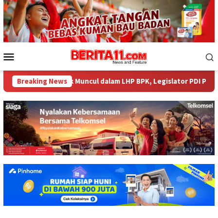
Loncat
ke
konten
Menu
Mobile
4 Miliar tak Muncul dalam LHP BPK, Legislator PDI Perjuangan De
Breaking News