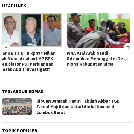
HEADLINES
«
»
WNA Asal Arab Saudi
Sejumlah Pekerja Dapur MBG
Ditemukan Meninggal di Desa
di Kabupaten Bima Dilaporkan
Piong Kabupaten Bima
Positif Hepatitis, Puskesmas
Rekomendasikan
Penggantian Petugas
TAG:
ABDUS SOMAD
Ribuan Jemaah Hadiri Tabligh Akbar TGB
Zainul Majdi dan Ustad Abdul Somad di
Lombok Barat
TOPIK POPULER