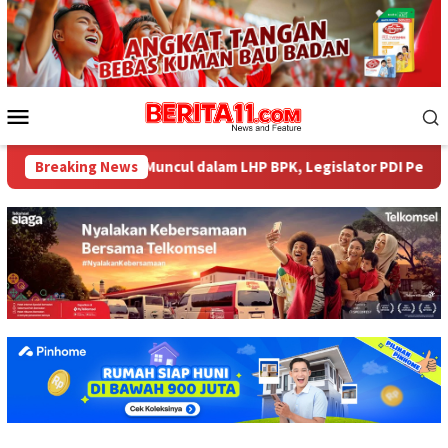
Loncat
ke
konten
Menu
Mobile
 Miliar tak Muncul dalam LHP BPK, Legislator PDI Perjuangan Des
Breaking News