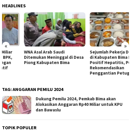
HEADLINES
«
»
WNA Asal Arab Saudi
Sejumlah Pekerja Dapur MBG
Ditemukan Meninggal di Desa
di Kabupaten Bima Dilaporkan
Piong Kabupaten Bima
Positif Hepatitis, Puskesmas
Rekomendasikan
Penggantian Petugas
TAG:
ANGGARAN PEMILU 2024
Dukung Pemilu 2024, Pemkab Bima akan
Alokasikan Anggaran Rp40 Miliar untuk KPU
dan Bawaslu
TOPIK POPULER