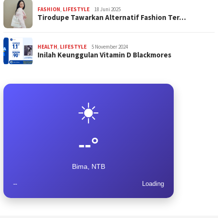
FASHION
,
LIFESTYLE
18 Juni 2025
Tirodupe Tawarkan Alternatif Fashion Ter…
HEALTH
,
LIFESTYLE
5 November 2024
Inilah Keunggulan Vitamin D Blackmores
☀️
--°
Bima, NTB
--
Loading