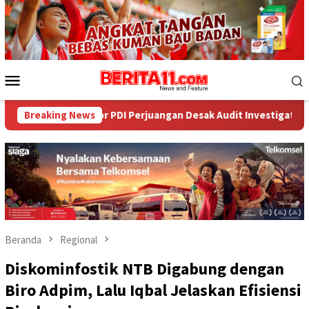
Loncat
ke
konten
Menu
Mobile
or PDI Perjuangan Desak Audit Investigatif
Breaking News
WNA Asal Ara
Beranda
Regional
Diskominfostik NTB Digabung dengan
Biro Adpim, Lalu Iqbal Jelaskan Efisiensi