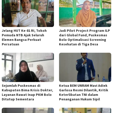
Jelang HUT Ke-81 RI, Tokoh
Jadi Pilot Project Program ILP
Pemuda NTB Ajak Seluruh
dari Global Fund, Puskesmas
Elemen Bangsa Perkuat
Bolo Optimalisasi Screening
Persatuan
Kesehatan di Tiga Desa
Sejumlah Puskesmas di
Ketua BEM UNRAM Mavi Adiek
Kabupaten Bima Krisis Dokter,
Garlosa Resmi Dilantik, Kritik
Layanan Rawat Inap PKM Bolo
Keterlibatan TNI dalam
Ditutup Sementara
Penanganan Hukum Sipil