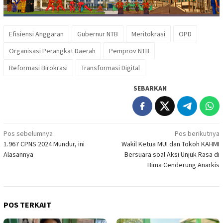
Efisiensi Anggaran
Gubernur NTB
Meritokrasi
OPD
Organisasi Perangkat Daerah
Pemprov NTB
Reformasi Birokrasi
Transformasi Digital
SEBARKAN
Navigasi
Pos sebelumnya
Pos berikutnya
1.967 CPNS 2024 Mundur, ini
Wakil Ketua MUI dan Tokoh KAHMI
pos
Alasannya
Bersuara soal Aksi Unjuk Rasa di
Bima Cenderung Anarkis
POS TERKAIT