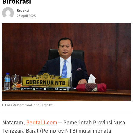
Birokrasi
Redaksi
23 April 2025
H Lalu Muhammad Iqbal. Foto Ist.
Mataram,
Berita11.com
— Pemerintah Provinsi Nusa
Tenggara Barat (Pemprov NTB) mulai menata