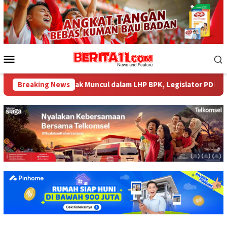
Loncat
ke
konten
Menu
Mobile
484 Miliar tak Muncul dalam LHP BPK, Legislator PDI Perjuangan 
Breaking News