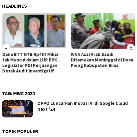
HEADLINES
«
»
WNA Asal Arab Saudi
Sejumlah Pekerja Dapur MBG
Ditemukan Meninggal di Desa
di Kabupaten Bima Dilaporkan
Piong Kabupaten Bima
Positif Hepatitis, Puskesmas
Rekomendasikan
Penggantian Petugas
TAG:
MWC 2024
OPPO Luncurkan Inovasi AI di Google Cloud
Next ’24
TOPIK POPULER