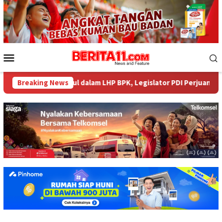
Loncat
ke
konten
Menu
Mobile
ar tak Muncul dalam LHP BPK, Legislator PDI Perjuangan Desak Au
Breaking News