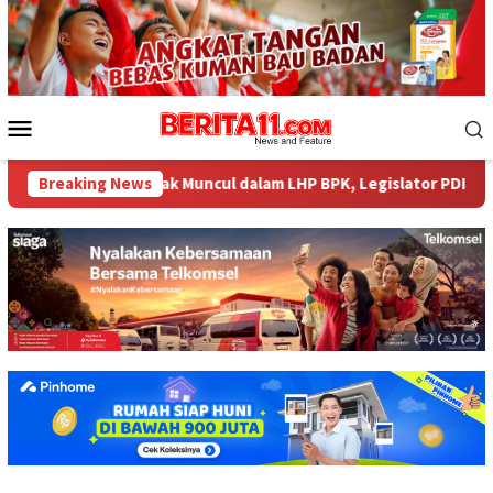
Loncat
ke
konten
Menu
Mobile
484 Miliar tak Muncul dalam LHP BPK, Legislator PDI Perjuangan 
Breaking News