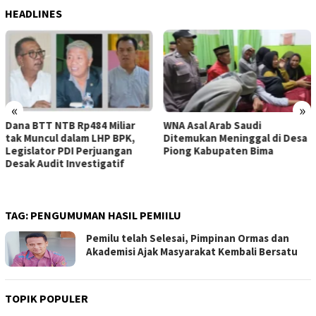
HEADLINES
«
»
WNA Asal Arab Saudi
Sejumlah Pekerja Dapur MBG
Ditemukan Meninggal di Desa
di Kabupaten Bima Dilaporkan
Piong Kabupaten Bima
Positif Hepatitis, Puskesmas
Rekomendasikan
Penggantian Petugas
TAG:
PENGUMUMAN HASIL PEMIILU
Pemilu telah Selesai, Pimpinan Ormas dan
Akademisi Ajak Masyarakat Kembali Bersatu
TOPIK POPULER