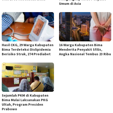
Umum di Asia
Hasil CKG, 29 Warga Kabupaten
16 Warga Kabupaten Bima
Bima Terdeteksi Dislipidemia
Menderita Penyakit Sfilis,
Berisiko Struk, 274 Prediabet
Angka Nasional Tembus 23 Ribu
Sejumlah PKM di Kabupaten
Bima Mulai Laksanakan PKG
Ultah, Program Presiden
Prabowo