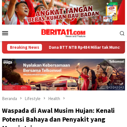
Loncat
ke
konten
Menu
Mobile
Dana BTT NTB Rp484 Miliar tak Muncul dalam LHP BPK, Legisla
Breaking News
Beranda
Lifestyle
Health
Waspada di Awal Musim Hujan: Kenali
Potensi Bahaya dan Penyakit yang