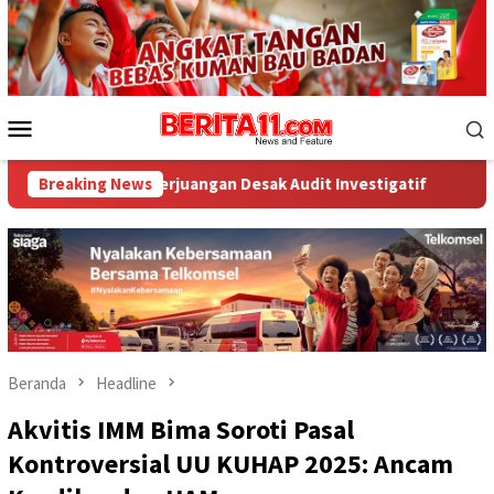
Loncat
ke
konten
Menu
Mobile
erjuangan Desak Audit Investigatif
Breaking News
WNA Asal Arab Saudi
Beranda
Headline
Akvitis IMM Bima Soroti Pasal
Kontroversial UU KUHAP 2025: Ancam