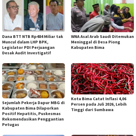
Dana BTT NTB Rp484 Miliar tak
WNA Asal Arab Saudi Ditemukan
Muncul dalam LHP BPK,
Meninggal di Desa Piong
Legislator PDI Perjuangan
Kabupaten Bima
Desak Audit Investigatif
Kota Bima Catat Inflasi 4,06
Sejumlah Pekerja Dapur MBG di
Persen pada Juli 2026, Lebih
Kabupaten Bima Dilaporkan
Tinggi dari Sumbawa
Positif Hepatitis, Puskesmas
Rekomendasikan Penggantian
Petugas