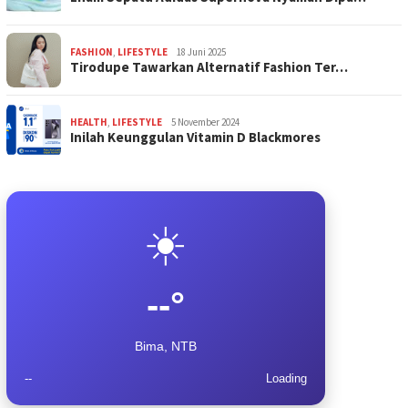
FASHION
,
LIFESTYLE
18 Juni 2025
Tirodupe Tawarkan Alternatif Fashion Ter…
HEALTH
,
LIFESTYLE
5 November 2024
Inilah Keunggulan Vitamin D Blackmores
☀️
--°
Bima, NTB
--
Loading