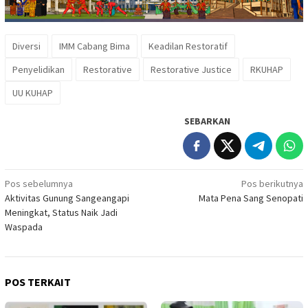
Diversi
IMM Cabang Bima
Keadilan Restoratif
Penyelidikan
Restorative
Restorative Justice
RKUHAP
UU KUHAP
SEBARKAN
Navigasi
Pos sebelumnya
Pos berikutnya
Aktivitas Gunung Sangeangapi
Mata Pena Sang Senopati
pos
Meningkat, Status Naik Jadi
Waspada
POS TERKAIT