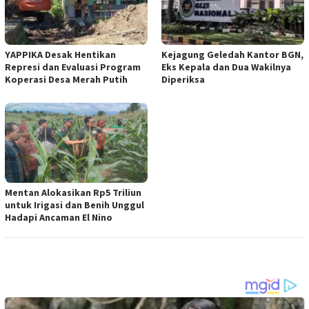
YAPPIKA Desak Hentikan
Kejagung Geledah Kantor BGN,
Represi dan Evaluasi Program
Eks Kepala dan Dua Wakilnya
Koperasi Desa Merah Putih
Diperiksa
Mentan Alokasikan Rp5 Triliun
untuk Irigasi dan Benih Unggul
Hadapi Ancaman El Nino