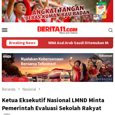
Loncat
ke
konten
Menu
Mobile
Breaking News
WNA Asal Arab Saudi Ditemukan Meninggal di Desa Piong 
Beranda
Nasional
Ketua Eksekutif Nasional LMND Minta
Pemerintah Evaluasi Sekolah Rakyat