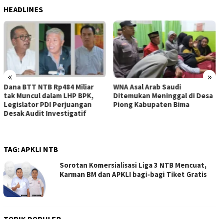
HEADLINES
«
»
WNA Asal Arab Saudi
Sejumlah Pekerja Dapur MBG
Ditemukan Meninggal di Desa
di Kabupaten Bima Dilaporkan
Piong Kabupaten Bima
Positif Hepatitis, Puskesmas
Rekomendasikan
Penggantian Petugas
TAG:
APKLI NTB
Sorotan Komersialisasi Liga 3 NTB Mencuat,
Karman BM dan APKLI bagi-bagi Tiket Gratis