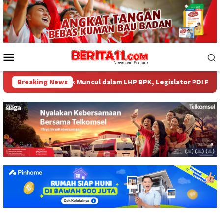
Loncat
ke
konten
Menu
Mobile
4 Miliar tak Muncul dalam LHP BPK, Legislator PDI Perjuangan De
Breaking News