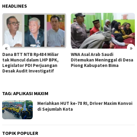
HEADLINES
«
»
WNA Asal Arab Saudi
Sejumlah Pekerja Dapur MBG
Ditemukan Meninggal di Desa
di Kabupaten Bima Dilaporkan
Piong Kabupaten Bima
Positif Hepatitis, Puskesmas
Rekomendasikan
Penggantian Petugas
TAG:
APLIKASI MAXIM
Meriahkan HUT ke-78 RI, Driver Maxim Konvoi
di Sejumlah Kota
TOPIK POPULER