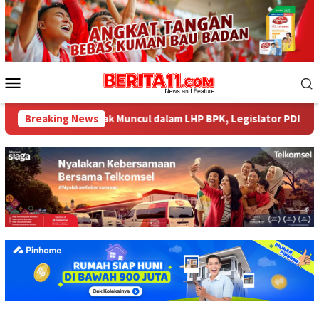
Loncat
ke
konten
Menu
Mobile
84 Miliar tak Muncul dalam LHP BPK, Legislator PDI Perjuangan D
Breaking News