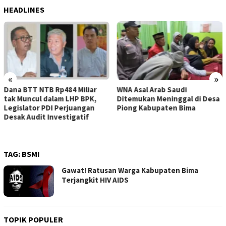
HEADLINES
«
»
WNA Asal Arab Saudi
Sejumlah Pekerja Dapur MBG
Ditemukan Meninggal di Desa
di Kabupaten Bima Dilaporkan
Piong Kabupaten Bima
Positif Hepatitis, Puskesmas
Rekomendasikan
Penggantian Petugas
TAG:
BSMI
Gawat! Ratusan Warga Kabupaten Bima
Terjangkit HIV AIDS
TOPIK POPULER