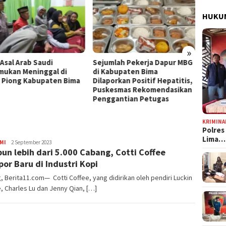
Jelang HUT Ke-81 RI, Tokoh
HUKUM
Pemuda NTB Ajak Seluruh
Elemen Bangsa Perkuat
Persatuan
Kota B
»
Persen
mlah Pekerja Dapur MBG
Tingg
abupaten Bima
orkan Positif Hepatitis,
esmas Rekomendasikan
gantian Petugas
KRIMINA
Polres
Lima…
MI
Fachrunnas
2 September 2023
un lebih dari 5.000 Cabang, Cotti Coffee
AR
por Baru di Industri Kopi
g, Berita11.com— Cotti Coffee, yang didirikan oleh pendiri Luckin
, Charles Lu dan Jenny Qian, […]