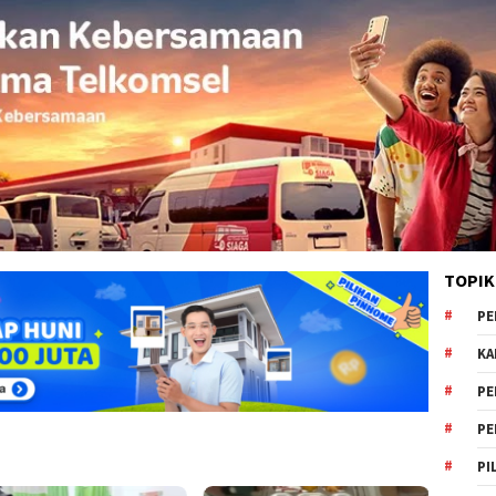
TOPIK
PE
KA
PE
PE
PI