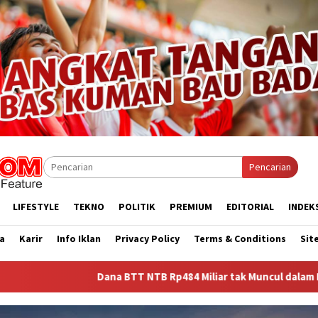
Pencarian
LIFESTYLE
TEKNO
POLITIK
PREMIUM
EDITORIAL
INDEK
a
Karir
Info Iklan
Privacy Policy
Terms & Conditions
Sit
Dana BTT NTB Rp484 Miliar tak Muncul dalam LHP BPK, Legislator