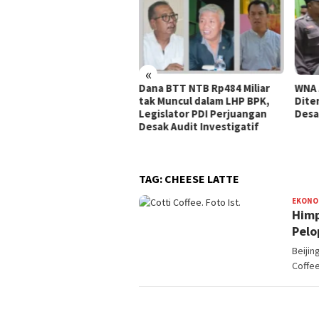
«
a BTT NTB Rp484 Miliar
WNA Asal Arab Saudi
Seju
 Muncul dalam LHP BPK,
Ditemukan Meninggal di
di K
islator PDI Perjuangan
Desa Piong Kabupaten Bima
Dilap
ak Audit Investigatif
Pusk
Peng
TAG:
CHEESE LATTE
EKONO
Himp
Pelo
Beijin
Coffee