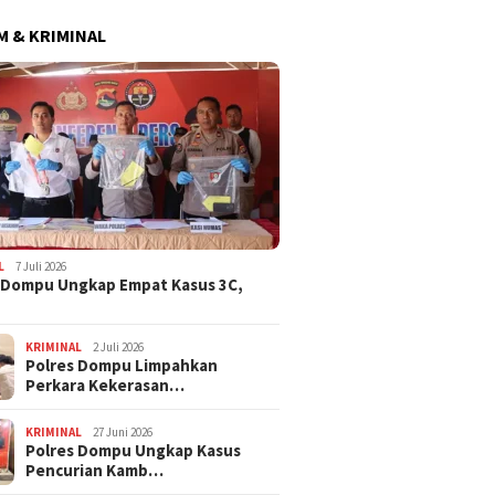
 & KRIMINAL
ima Catat Inflasi 4,06
 pada Juli 2026, Lebih
Dana BTT NTB Rp484 Miliar
WNA Asa
i dari Sumbawa
tak Muncul dalam LHP BPK,
Ditemuk
Legislator PDI Perjuangan
Desa Pi
Desak Audit Investigatif
L
7 Juli 2026
 Dompu Ungkap Empat Kasus 3C,
KRIMINAL
2 Juli 2026
Polres Dompu Limpahkan
Perkara Kekerasan…
KRIMINAL
27 Juni 2026
Polres Dompu Ungkap Kasus
Pencurian Kamb…