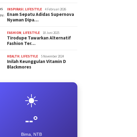
INSPIRASI
,
LIFESTYLE
4 Februari 2026
Enam Sepatu Adidas Supernova
Nyaman Dipa…
FASHION
,
LIFESTYLE
18 Juni 2025
Tirodupe Tawarkan Alternatif
Fashion Ter…
HEALTH
,
LIFESTYLE
5 November 2024
Inilah Keunggulan Vitamin D
Blackmores
☀️
--°
Bima, NTB