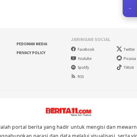
--
JARINGAN SOCIAL
PEDOMAN MEDIA
Facebook
Twitter
PRIVACY POLICY
Youtube
Picassa
Spotify
Tiktok
RSS
alah portal berita yang hadir untuk mengisi dan mewarn
nggabungkan narasi dan data melalui visualisasi, serta v