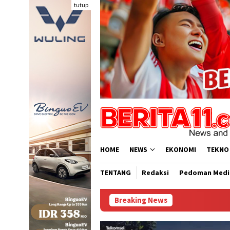
Loncat
tutup
ke
konten
HOME
NEWS
EKONOMI
TEKNO
TENTANG
Redaksi
Pedoman Medi
Breaking News