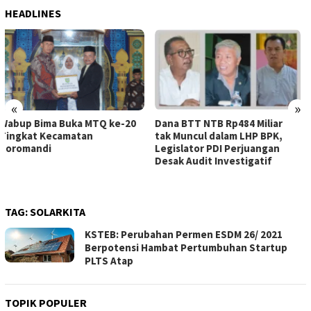
HEADLINES
«
»
Dana BTT NTB Rp484 Miliar
WNA Asal Arab Saudi
tak Muncul dalam LHP BPK,
Ditemukan Meninggal di Desa
Legislator PDI Perjuangan
Piong Kabupaten Bima
Desak Audit Investigatif
TAG:
SOLARKITA
KSTEB: Perubahan Permen ESDM 26/ 2021
Berpotensi Hambat Pertumbuhan Startup
PLTS Atap
TOPIK POPULER