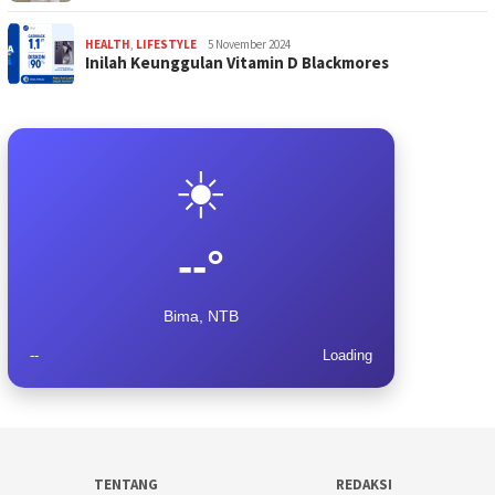
HEALTH
,
LIFESTYLE
5 November 2024
Inilah Keunggulan Vitamin D Blackmores
☀️
--°
Bima, NTB
--
Loading
TENTANG
REDAKSI