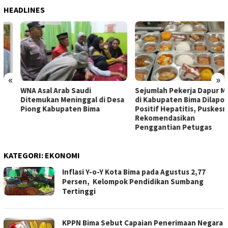
HEADLINES
«
»
WNA Asal Arab Saudi
Sejumlah Pekerja Dapur MBG
Ditemukan Meninggal di Desa
di Kabupaten Bima Dilaporkan
Piong Kabupaten Bima
Positif Hepatitis, Puskesmas
Rekomendasikan
Penggantian Petugas
KATEGORI:
EKONOMI
Inflasi Y-o-Y Kota Bima pada Agustus 2,77
Persen, Kelompok Pendidikan Sumbang
Tertinggi
KPPN Bima Sebut Capaian Penerimaan Negara