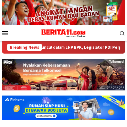
Loncat
ke
konten
Menu
Mobile
iar tak Muncul dalam LHP BPK, Legislator PDI Perjuangan Desak A
Breaking News