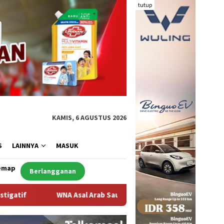
tutup
KAMIS, 6 AGUSTUS 2026
S
LAINNYA
MASUK
emap
Berlangganan
b Saudi Ditemukan Meninggal di Desa Piong Kabupaten Bima