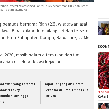
korban terseret gelombang di Pantai Lakey Kecamatan Hu’u Kabupaten
korban belum ditemukan.
 pemuda bernama Rian (23), wisatawan asal
Jawa Barat dilaporkan hilang setelah terseret
tan Hu’u Kabupaten Dompu, Rabu sore, 27 Mei
EKON
Mei 2026, masih belum ditemukan dan tim
rian di sekitar lokasi kejadian.
satawan yang Terseret
Kapal Pengangkut Garam
bak di Lakey
Terbakar di Bima, Empat ABK
EKONOM
temukan Meninggal
Terluka
Kota B
nia