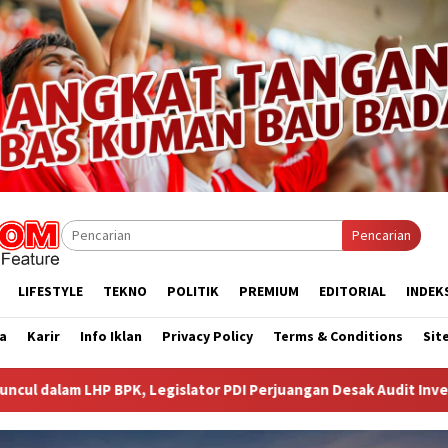
Pencarian
LIFESTYLE
TEKNO
POLITIK
PREMIUM
EDITORIAL
INDEK
a
Karir
Info Iklan
Privacy Policy
Terms & Conditions
Sit
or PDI Perjuangan Desak Audit Investigatif
WNA Asal Ara