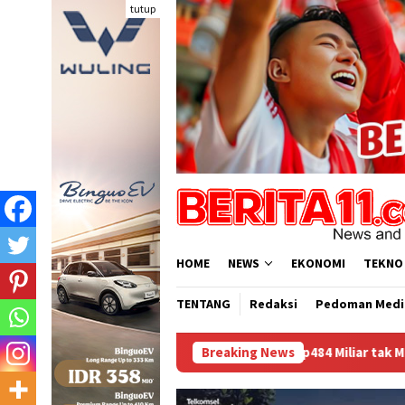
Loncat
tutup
ke
konten
HOME
NEWS
EKONOMI
TEKNO
TENTANG
Redaksi
Pedoman Medi
Dana BTT NTB Rp484 Miliar tak Muncul dalam LHP BPK, Legislat
Breaking News