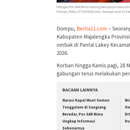
Petugas Pos SAR Bima sedang berupaya mencari 
Dompu, Rabu (27/6/2026) sore. Sampai saat ini 
Dompu,
Berita11.com
– Seorang
Kabupaten Majalengka Provinsi 
ombak di Pantai Lakey Kecama
2026.
Korban hingga Kamis pagi, 28 
gabungan terus melakukan penca
BACAAN LAINNYA
Narasi Kapal Muat Semen
Wi
Tenggelam di Sangiang
Om
Beredar, Pos SAR Bima
Di
Ungkap Informasi
Du
Sebenarnya