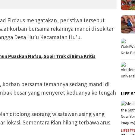
d Firdaus mengatakan, peristiwa tersebut
a saat korban bersama rekannya mandi di sekitar
angga Desa Hu’u Kecamatan Hu’u.
un Puaskan Nafsu, Sopir Truk di Bima Kritis
i, korban bersama temannya sedang mandi di
g ombak besar yang menyeret keduanya ke tengah
LIFE S
elah ditolong seorang wisatawan asing yang
ar lokasi. Sementara Rian hilang terbawa arus
LIFESTY