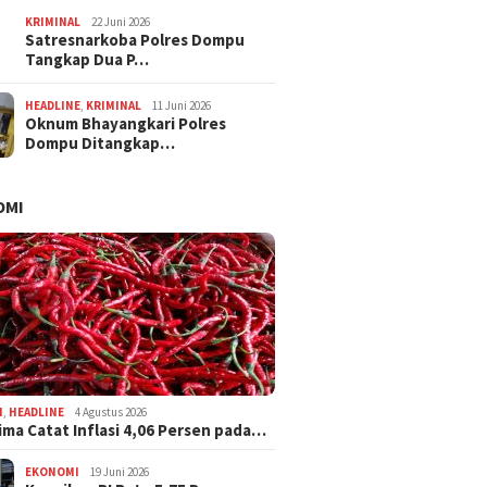
KRIMINAL
22 Juni 2026
Satresnarkoba Polres Dompu
Tangkap Dua P…
HEADLINE
,
KRIMINAL
11 Juni 2026
Oknum Bhayangkari Polres
Dompu Ditangkap…
OMI
I
,
HEADLINE
4 Agustus 2026
ima Catat Inflasi 4,06 Persen pada…
EKONOMI
19 Juni 2026