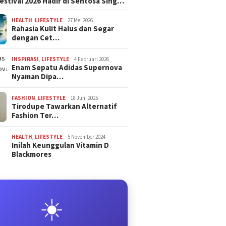
estival 2026 Hadir di Sentosa Sing…
HEALTH
,
LIFESTYLE
27 Mei 2026
Rahasia Kulit Halus dan Segar
dengan Cet…
INSPIRASI
,
LIFESTYLE
4 Februari 2026
Enam Sepatu Adidas Supernova
Nyaman Dipa…
FASHION
,
LIFESTYLE
18 Juni 2025
Tirodupe Tawarkan Alternatif
Fashion Ter…
HEALTH
,
LIFESTYLE
5 November 2024
Inilah Keunggulan Vitamin D
Blackmores
☀️