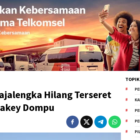
TOPIK
PE
jalengka Hilang Terseret
KA
 Lakey Dompu
PE
PE
PI