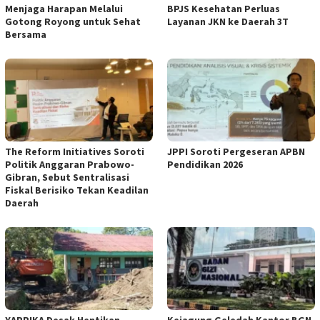
Menjaga Harapan Melalui
BPJS Kesehatan Perluas
Gotong Royong untuk Sehat
Layanan JKN ke Daerah 3T
Bersama
The Reform Initiatives Soroti
JPPI Soroti Pergeseran APBN
Politik Anggaran Prabowo-
Pendidikan 2026
Gibran, Sebut Sentralisasi
Fiskal Berisiko Tekan Keadilan
Daerah
YAPPIKA Desak Hentikan
Kejagung Geledah Kantor BGN,