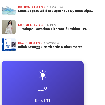
INSPIRASI
,
LIFESTYLE
4 Februari 2026
Enam Sepatu Adidas Supernova Nyaman Dipa…
FASHION
,
LIFESTYLE
18 Juni 2025
Tirodupe Tawarkan Alternatif Fashion Ter…
HEALTH
,
LIFESTYLE
5 November 2024
Inilah Keunggulan Vitamin D Blackmores
☀️
--°
Bima, NTB