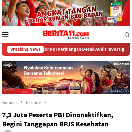
Loncat
ke
konten
Menu
Mobile
ator PDI Perjuangan Desak Audit Investigatif
Breaking News
WNA Asal A
Beranda
Nasional
7,3 Juta Peserta PBI Dinonaktifkan,
Begini Tanggapan BPJS Kesehatan