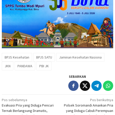
BPJS Kesehatan
BPJS SATU
Jaminan Kesehatan Nasiona
JKN
PANDAWA
PBI JK
SEBARKAN
Navigasi
Pos sebelumnya
Pos berikutnya
Evakuasi Pria yang Diduga Pencuri
Polsek Soromandi Amankan Pria
pos
Ternak Berlangsung Dramatis,
yang Diduga Cabuli Perempuan