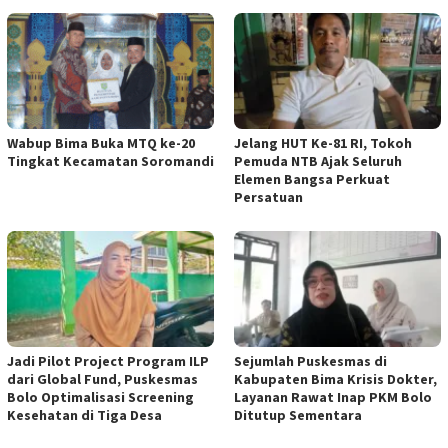
Wabup Bima Buka MTQ ke-20
Jelang HUT Ke-81 RI, Tokoh
Tingkat Kecamatan Soromandi
Pemuda NTB Ajak Seluruh
Elemen Bangsa Perkuat
Persatuan
Jadi Pilot Project Program ILP
Sejumlah Puskesmas di
dari Global Fund, Puskesmas
Kabupaten Bima Krisis Dokter,
Bolo Optimalisasi Screening
Layanan Rawat Inap PKM Bolo
Kesehatan di Tiga Desa
Ditutup Sementara