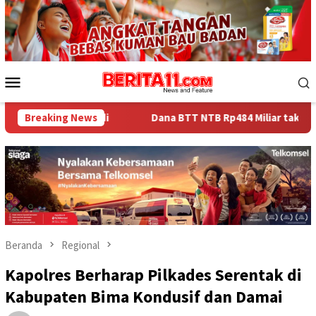
Loncat
ke
konten
Menu
Mobile
andi
Breaking News
Dana BTT NTB Rp484 Miliar tak Muncul dalam LHP BPK
Beranda
Regional
Kapolres Berharap Pilkades Serentak di
Kabupaten Bima Kondusif dan Damai