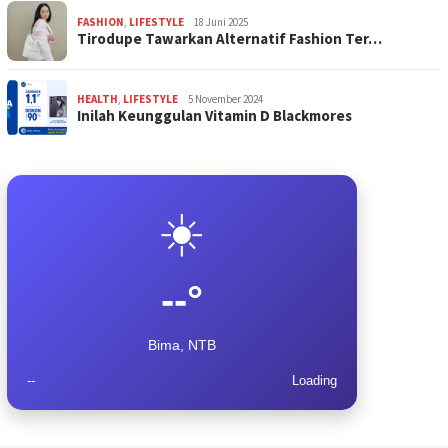
FASHION
,
LIFESTYLE
18 Juni 2025
Tirodupe Tawarkan Alternatif Fashion Ter…
HEALTH
,
LIFESTYLE
5 November 2024
Inilah Keunggulan Vitamin D Blackmores
☀️
--°
Bima, NTB
--
Loading