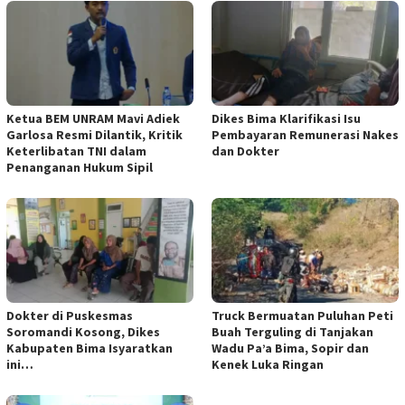
Ketua BEM UNRAM Mavi Adiek
Dikes Bima Klarifikasi Isu
Garlosa Resmi Dilantik, Kritik
Pembayaran Remunerasi Nakes
Keterlibatan TNI dalam
dan Dokter
Penanganan Hukum Sipil
Dokter di Puskesmas
Truck Bermuatan Puluhan Peti
Soromandi Kosong, Dikes
Buah Terguling di Tanjakan
Kabupaten Bima Isyaratkan
Wadu Pa’a Bima, Sopir dan
ini…
Kenek Luka Ringan