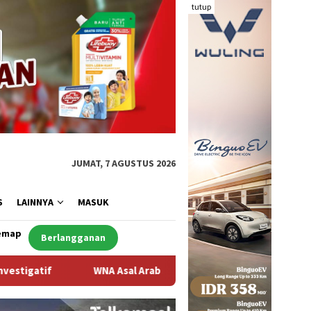
tutup
JUMAT, 7 AGUSTUS 2026
S
LAINNYA
MASUK
emap
Berlangganan
al Arab Saudi Ditemukan Meninggal di Desa Piong Kabupaten Bim