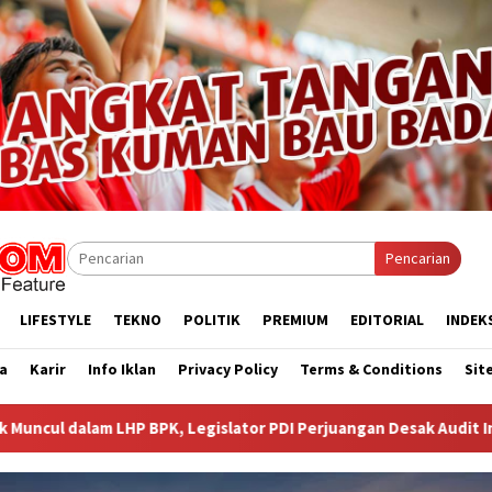
Pencarian
LIFESTYLE
TEKNO
POLITIK
PREMIUM
EDITORIAL
INDEK
a
Karir
Info Iklan
Privacy Policy
Terms & Conditions
Sit
gislator PDI Perjuangan Desak Audit Investigatif
WNA As