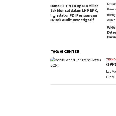
Seju
di K
a BTT NTB Rp484 Miliar
Dilap
 Muncul dalam LHP BPK,
Pusk
islator PDI Perjuangan
«
Peng
ak Audit Investigatif
WNA Asal Arab Saudi
Ditemukan Meninggal di
Desa Piong Kabupaten Bima
TAG:
AI CENTER
TEKNO
OPPO
Las Ve
OPPO 