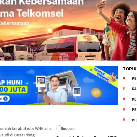
TOPIK
PE
KA
PE
PE
PI