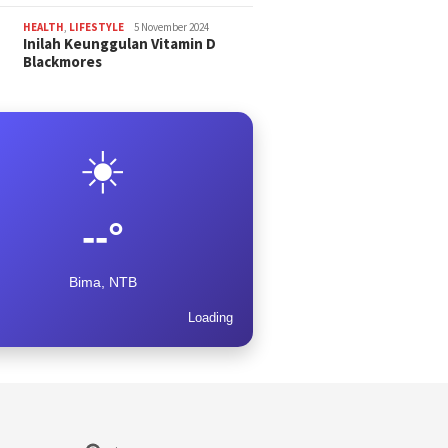
HEALTH
,
LIFESTYLE
5 November 2024
Inilah Keunggulan Vitamin D
Blackmores
☀️
--°
Bima, NTB
Loading