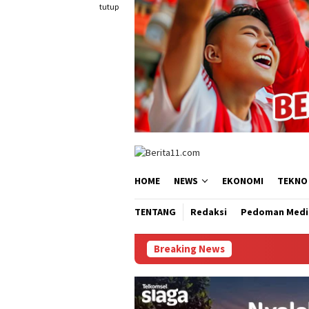
Loncat
tutup
ke
konten
HOME
NEWS
EKONOMI
TEKNO
TENTANG
Redaksi
Pedoman Medi
Breaking News