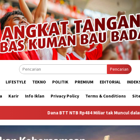
Pencarian
LIFESTYLE
TEKNO
POLITIK
PREMIUM
EDITORIAL
INDEK
a
Karir
Info Iklan
Privacy Policy
Terms & Conditions
Sit
Dana BTT NTB Rp484 Miliar tak Muncul dalam LHP BPK, Legis