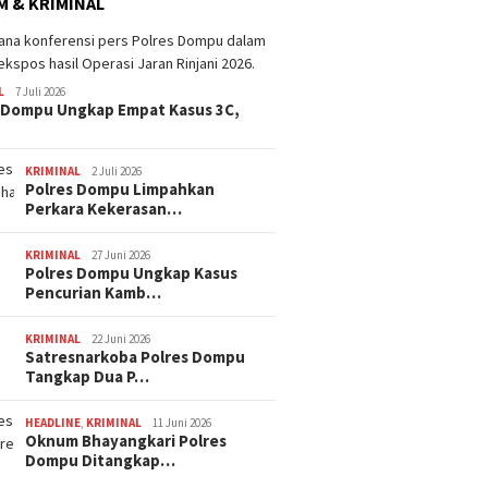
 & KRIMINAL
Dana BTT NTB Rp484 Miliar
tak Muncul dalam LHP BPK,
Legislator PDI Perjuangan
ima Catat Inflasi 4,06
Desak Audit Investigatif
 pada Juli 2026, Lebih
L
7 Juli 2026
i dari Sumbawa
 Dompu Ungkap Empat Kasus 3C,
WNA Asa
Ditemuk
Desa Pi
KRIMINAL
2 Juli 2026
Polres Dompu Limpahkan
Perkara Kekerasan…
KRIMINAL
27 Juni 2026
Polres Dompu Ungkap Kasus
Pencurian Kamb…
KRIMINAL
22 Juni 2026
Satresnarkoba Polres Dompu
Tangkap Dua P…
HEADLINE
,
KRIMINAL
11 Juni 2026
Oknum Bhayangkari Polres
Dompu Ditangkap…