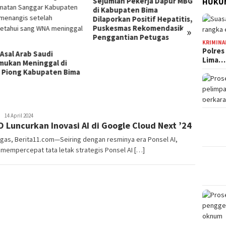
mlah Pekerja Dapur MBG
Jelang HUT Ke-81 RI, Tokoh
HUKUM
abupaten Bima
Pemuda NTB Ajak Seluruh
orkan Positif Hepatitis,
Elemen Bangsa Perkuat
esmas Rekomendasikan
Persatuan
»
Kota B
gantian Petugas
Persen
KRIMINA
Tingg
Polres
Lima…
Redaksi
14 April 2024
 Luncurkan Inovasi AI di Google Cloud Next ’24
gas, Berita11.com—Seiring dengan resminya era Ponsel AI,
mempercepat tata letak strategis Ponsel AI […]