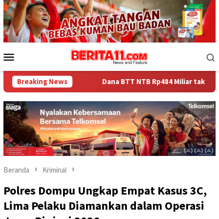
Loncat
ke
konten
Menu
Mobile
di
Breaking News
Dana BTT NTB Rp484 Miliar tak Muncul dalam LHP BPK, 
Beranda
Kriminal
Polres Dompu Ungkap Empat Kasus 3C,
Lima Pelaku Diamankan dalam Operasi