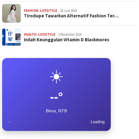
FASHION
,
LIFESTYLE
18 Juni 2025
Tirodupe Tawarkan Alternatif Fashion Ter…
HEALTH
,
LIFESTYLE
5 November 2024
Inilah Keunggulan Vitamin D Blackmores
☀️
--°
Bima, NTB
--
Loading