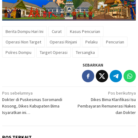
Berita Dompu Hari Ini
Curat
Kasus Pencurian
Operasi Non Target
Operasi Rinjani
Pelaku
Pencurian
Polres Dompu
Target Operasi
Tersangka
SEBARKAN
Navigasi
Pos sebelumnya
Pos berikutnya
Dokter di Puskesmas Soromandi
Dikes Bima Klarifikasi Isu
pos
Kosong, Dikes Kabupaten Bima
Pembayaran Remunerasi Nakes
Isyaratkan ini…
dan Dokter
POS TERKAIT