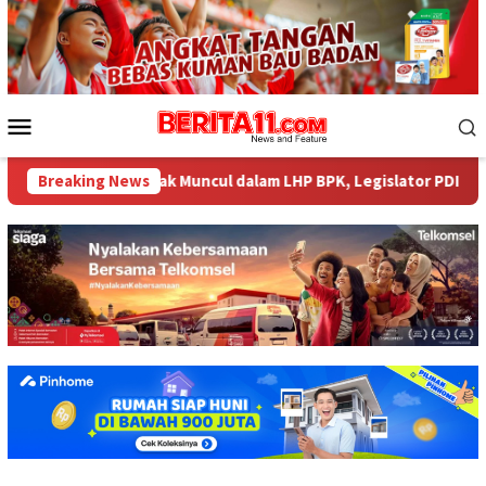
Loncat
ke
konten
Menu
Mobile
484 Miliar tak Muncul dalam LHP BPK, Legislator PDI Perjuangan 
Breaking News