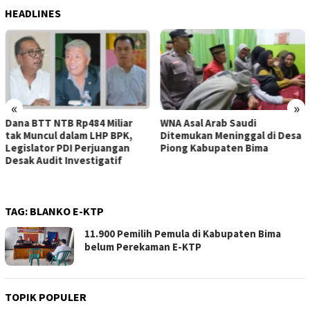
HEADLINES
«
»
WNA Asal Arab Saudi
Sejumlah Pekerja Dapur MBG
Ditemukan Meninggal di Desa
di Kabupaten Bima Dilaporkan
Piong Kabupaten Bima
Positif Hepatitis, Puskesmas
Rekomendasikan
Penggantian Petugas
TAG:
BLANKO E-KTP
11.900 Pemilih Pemula di Kabupaten Bima
belum Perekaman E-KTP
TOPIK POPULER