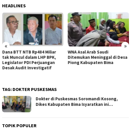
HEADLINES
«
»
WNA Asal Arab Saudi
Sejumlah Pekerja Dapur MBG
Ditemukan Meninggal di Desa
di Kabupaten Bima Dilaporkan
Piong Kabupaten Bima
Positif Hepatitis, Puskesmas
Rekomendasikan
Penggantian Petugas
TAG:
DOKTER PUSKESMAS
Dokter di Puskesmas Soromandi Kosong,
Dikes Kabupaten Bima Isyaratkan ini…
TOPIK POPULER