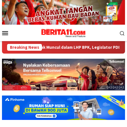
Loncat
ke
konten
Menu
Mobile
484 Miliar tak Muncul dalam LHP BPK, Legislator PDI Perjuangan 
Breaking News