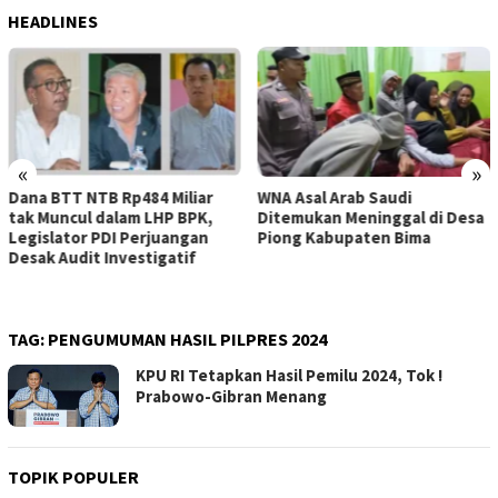
HEADLINES
«
»
WNA Asal Arab Saudi
Sejumlah Pekerja Dapur MBG
Ditemukan Meninggal di Desa
di Kabupaten Bima Dilaporkan
Piong Kabupaten Bima
Positif Hepatitis, Puskesmas
Rekomendasikan
Penggantian Petugas
TAG:
PENGUMUMAN HASIL PILPRES 2024
KPU RI Tetapkan Hasil Pemilu 2024, Tok !
Prabowo-Gibran Menang
TOPIK POPULER