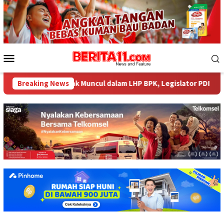
Loncat
ke
konten
Menu
Mobile
84 Miliar tak Muncul dalam LHP BPK, Legislator PDI Perjuangan 
Breaking News