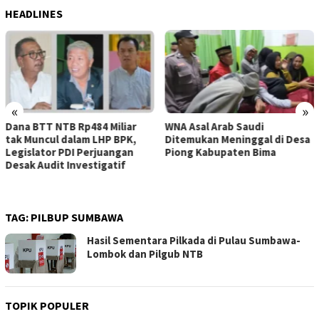
HEADLINES
«
»
WNA Asal Arab Saudi
Sejumlah Pekerja Dapur MBG
Ditemukan Meninggal di Desa
di Kabupaten Bima Dilaporkan
Piong Kabupaten Bima
Positif Hepatitis, Puskesmas
Rekomendasikan
Penggantian Petugas
TAG:
PILBUP SUMBAWA
Hasil Sementara Pilkada di Pulau Sumbawa-
Lombok dan Pilgub NTB
TOPIK POPULER