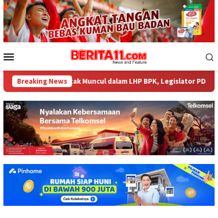
Loncat
ke
konten
Menu
Mobile
p484 Miliar tak Muncul dalam LHP BPK, Legislator PDI Perjuangan
Breaking News