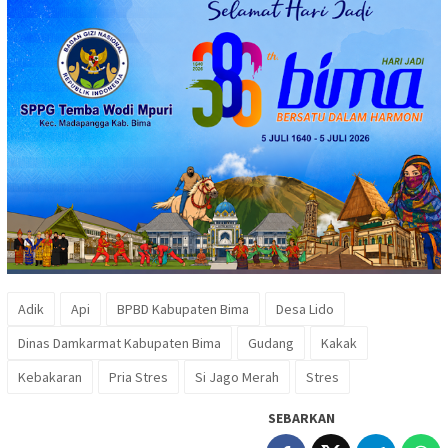
Adik
Api
BPBD Kabupaten Bima
Desa Lido
Dinas Damkarmat Kabupaten Bima
Gudang
Kakak
Kebakaran
Pria Stres
Si Jago Merah
Stres
SEBARKAN