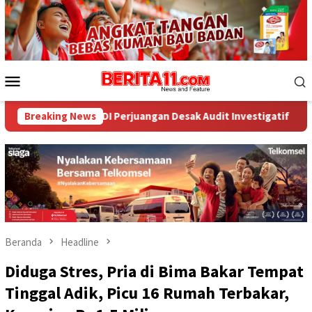
Loncat
ke
konten
Menu
Mobile
DI Perjuangan Desak Audit Investigatif
Breaking News
WNA Asal Arab S
Beranda
Headline
Diduga Stres, Pria di Bima Bakar Tempat
Tinggal Adik, Picu 16 Rumah Terbakar,