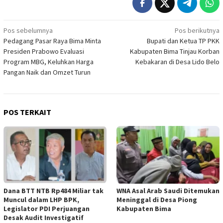
Navigasi
Pos sebelumnya
Pos berikutnya
Pedagang Pasar Raya Bima Minta
Bupati dan Ketua TP PKK
pos
Presiden Prabowo Evaluasi
Kabupaten Bima Tinjau Korban
Program MBG, Keluhkan Harga
Kebakaran di Desa Lido Belo
Pangan Naik dan Omzet Turun
POS TERKAIT
Dana BTT NTB Rp484 Miliar tak
WNA Asal Arab Saudi Ditemukan
Muncul dalam LHP BPK,
Meninggal di Desa Piong
Legislator PDI Perjuangan
Kabupaten Bima
Desak Audit Investigatif