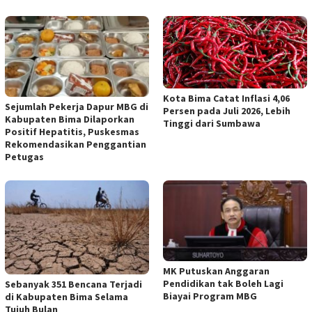
Kota Bima Catat Inflasi 4,06
Sejumlah Pekerja Dapur MBG di
Persen pada Juli 2026, Lebih
Kabupaten Bima Dilaporkan
Tinggi dari Sumbawa
Positif Hepatitis, Puskesmas
Rekomendasikan Penggantian
Petugas
MK Putuskan Anggaran
Pendidikan tak Boleh Lagi
Sebanyak 351 Bencana Terjadi
Biayai Program MBG
di Kabupaten Bima Selama
Tujuh Bulan