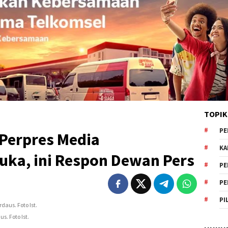
TOPIK
PE
 Perpres Media
KA
buka, ini Respon Dewan Pers
PE
PE
PI
s. Foto Ist.