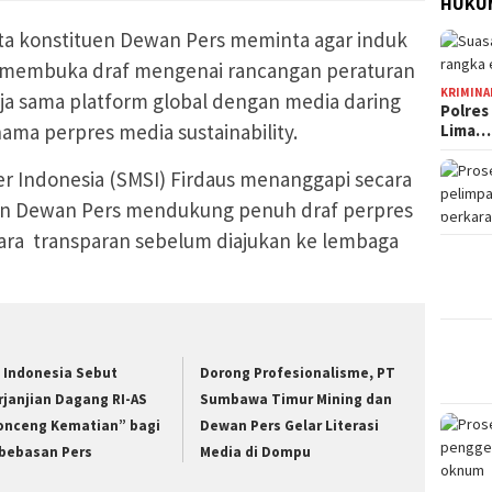
HUKUM
a konstituen Dewan Pers meminta agar induk
itu membuka draf mengenai rancangan peraturan
KRIMINA
rja sama platform global dengan media daring
Polres
ama perpres media sustainability.
Lima…
r Indonesia (SMSI) Firdaus menanggapi secara
tuen Dewan Pers mendukung penuh draf perpres
ecara transparan sebelum diajukan ke lembaga
I Indonesia Sebut
Dorong Profesionalisme, PT
rjanjian Dagang RI-AS
Sumbawa Timur Mining dan
onceng Kematian” bagi
Dewan Pers Gelar Literasi
bebasan Pers
Media di Dompu