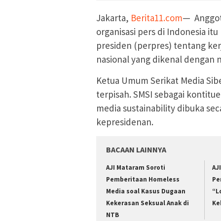
Jakarta,
Berita11.com
— Anggot
organisasi pers di Indonesia 
presiden (perpres) tentang ke
nasional yang dikenal dengan n
Ketua Umum Serikat Media Sibe
terpisah. SMSI sebagai konti
media sustainability dibuka s
kepresidenan.
BACAAN LAINNYA
AJI Mataram Soroti
AJ
Pemberitaan Homeless
Pe
Media soal Kasus Dugaan
“L
Kekerasan Seksual Anak di
Ke
NTB