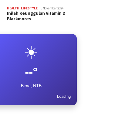
HEALTH
,
LIFESTYLE
5 November 2024
Inilah Keunggulan Vitamin D
Blackmores
☀️
--°
Bima, NTB
Loading