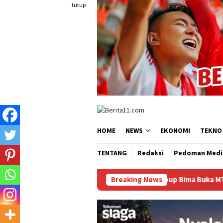
Loncat
tutup
ke
konten
HOME
NEWS
EKONOMI
TEKNO
TENTANG
Redaksi
Pedoman Medi
Wabup Bima Buka MTQ ke-20 Tingkat Keca
Breaking News