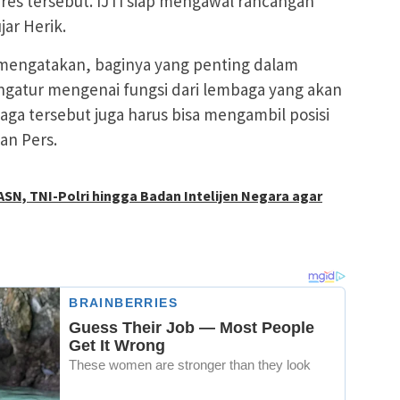
res tersebut. IJTI siap mengawal rancangan
jar Herik.
mengatakan, baginya yang penting dalam
gatur mengenai fungsi dari lembaga yang akan
ga tersebut juga harus bisa mengambil posisi
n Pers.
ASN, TNI-Polri hingga Badan Intelijen Negara agar