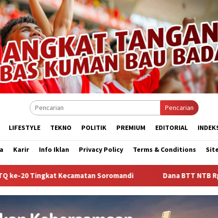
Pencarian
LIFESTYLE
TEKNO
POLITIK
PREMIUM
EDITORIAL
INDEK
a
Karir
Info Iklan
Privacy Policy
Terms & Conditions
Sit
matan Soromandi
Dana BTT NTB Rp484 Miliar tak Muncul d