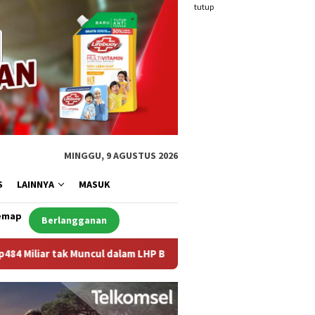
tutup
MINGGU, 9 AGUSTUS 2026
S
LAINNYA
MASUK
emap
Berlangganan
alam LHP BPK, Legislator PDI Perjuangan Desak Audit Investigati