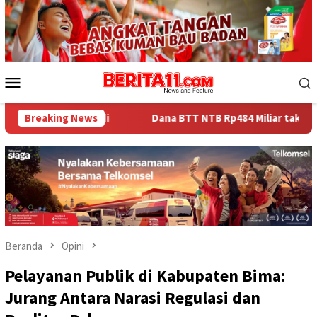
Loncat
ke
konten
Menu
Mobile
Breaking News
Dana BTT NTB Rp484 Miliar tak Muncul dalam LHP BPK, Legi
Beranda
Opini
Pelayanan Publik di Kabupaten Bima:
Jurang Antara Narasi Regulasi dan