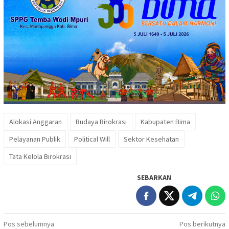
Alokasi Anggaran
Budaya Birokrasi
Kabupaten Bima
Pelayanan Publik
Political Will
Sektor Kesehatan
Tata Kelola Birokrasi
SEBARKAN
Navigasi
Pos sebelumnya
Pos berikutnya