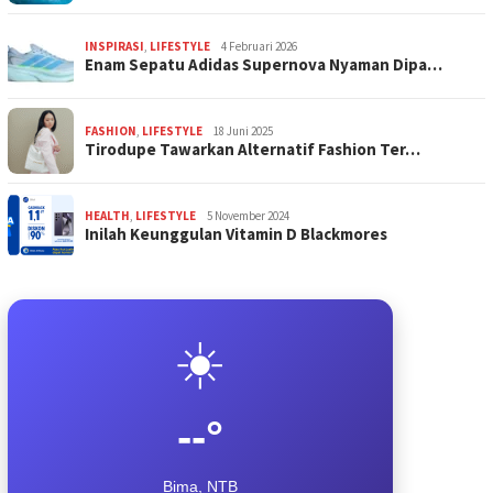
INSPIRASI
,
LIFESTYLE
4 Februari 2026
Enam Sepatu Adidas Supernova Nyaman Dipa…
FASHION
,
LIFESTYLE
18 Juni 2025
Tirodupe Tawarkan Alternatif Fashion Ter…
HEALTH
,
LIFESTYLE
5 November 2024
Inilah Keunggulan Vitamin D Blackmores
☀️
--°
Bima, NTB