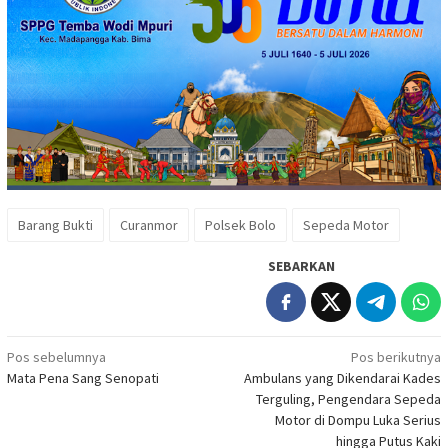
Barang Bukti
Curanmor
Polsek Bolo
Sepeda Motor
SEBARKAN
Navigasi
Pos sebelumnya
Pos berikutnya
Mata Pena Sang Senopati
Ambulans yang Dikendarai Kades
pos
Terguling, Pengendara Sepeda
Motor di Dompu Luka Serius
hingga Putus Kaki