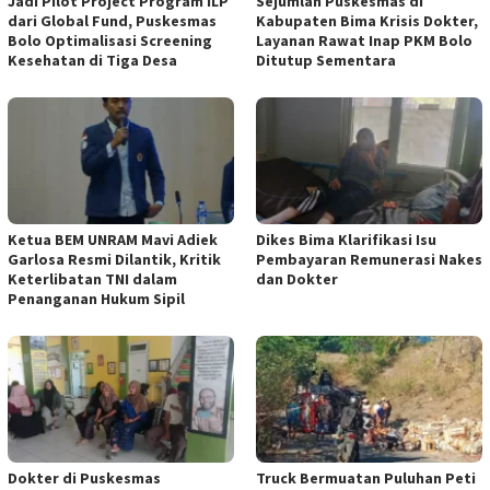
Jadi Pilot Project Program ILP
Sejumlah Puskesmas di
dari Global Fund, Puskesmas
Kabupaten Bima Krisis Dokter,
Bolo Optimalisasi Screening
Layanan Rawat Inap PKM Bolo
Kesehatan di Tiga Desa
Ditutup Sementara
Ketua BEM UNRAM Mavi Adiek
Dikes Bima Klarifikasi Isu
Garlosa Resmi Dilantik, Kritik
Pembayaran Remunerasi Nakes
Keterlibatan TNI dalam
dan Dokter
Penanganan Hukum Sipil
Dokter di Puskesmas
Truck Bermuatan Puluhan Peti