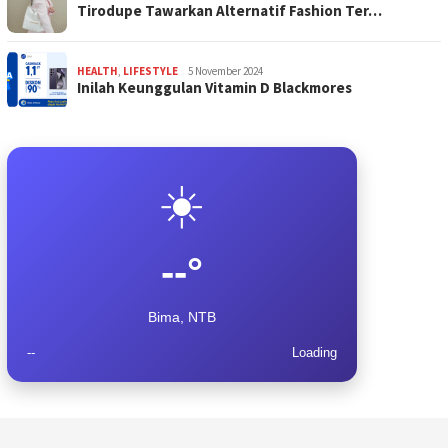
Tirodupe Tawarkan Alternatif Fashion Ter…
HEALTH
,
LIFESTYLE
5 November 2024
Inilah Keunggulan Vitamin D Blackmores
☀️
--°
Bima, NTB
--
Loading