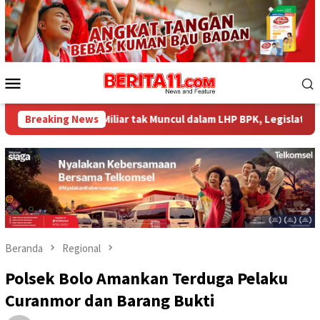
Loncat
ke
konten
Menu
Mobile
 Miliar tak Muncul dalam LHP BPK, Legislator PDI Perjuangan Des
Breaking News
Beranda
Regional
Polsek Bolo Amankan Terduga Pelaku
Curanmor dan Barang Bukti