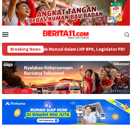
Loncat
ke
konten
Menu
Mobile
484 Miliar tak Muncul dalam LHP BPK, Legislator PDI Perjuangan 
Breaking News