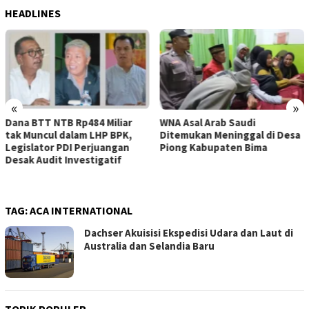
HEADLINES
«
»
WNA Asal Arab Saudi
Sejumlah Pekerja Dapur MBG
Ditemukan Meninggal di Desa
di Kabupaten Bima Dilaporkan
Piong Kabupaten Bima
Positif Hepatitis, Puskesmas
Rekomendasikan
Penggantian Petugas
TAG:
ACA INTERNATIONAL
Dachser Akuisisi Ekspedisi Udara dan Laut di
Australia dan Selandia Baru