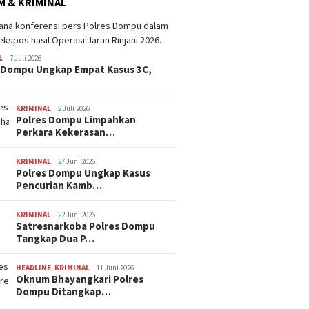
 & KRIMINAL
Dana BTT NTB Rp484 Miliar
tak Muncul dalam LHP BPK,
Legislator PDI Perjuangan
ima Catat Inflasi 4,06
Desak Audit Investigatif
 pada Juli 2026, Lebih
L
7 Juli 2026
i dari Sumbawa
 Dompu Ungkap Empat Kasus 3C,
WNA Asa
Ditemuk
Desa Pi
KRIMINAL
2 Juli 2026
Polres Dompu Limpahkan
Perkara Kekerasan…
KRIMINAL
27 Juni 2026
Polres Dompu Ungkap Kasus
Pencurian Kamb…
KRIMINAL
22 Juni 2026
Satresnarkoba Polres Dompu
Tangkap Dua P…
HEADLINE
,
KRIMINAL
11 Juni 2026
Oknum Bhayangkari Polres
Dompu Ditangkap…