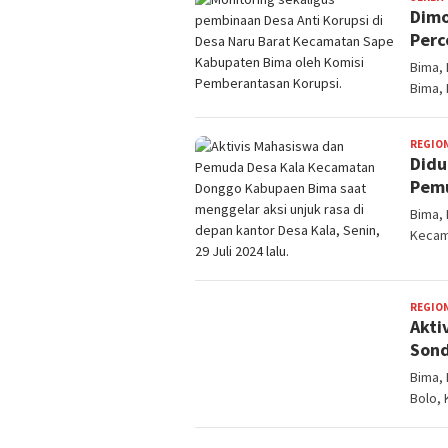
Dimo
Perc
Bima,
Bima, 
REGIO
Didu
Pemu
Bima,
Kecam
REGIO
Akti
Sond
Bima,
Bolo,