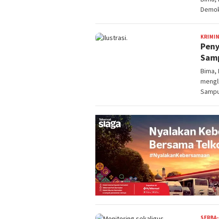
Demok
KRIMI
Peny
Sam
Bima, 
mengl
Sampu
SERBA-