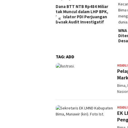
Seju
di K
a BTT NTB Rp484 Miliar
Dilap
 Muncul dalam LHP BPK,
Pusk
islator PDI Perjuangan
«
Peng
ak Audit Investigatif
WNA Asal Arab Saudi
Ditemukan Meninggal di
Desa Piong Kabupaten Bima
TAG:
ADD
HEADL
Pela
Mark
Bima, 
Nasio
HEADL
EK L
Peng
Bima, 