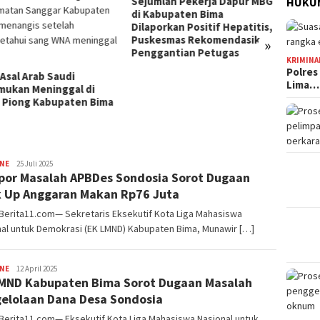
mlah Pekerja Dapur MBG
Jelang HUT Ke-81 RI, Tokoh
HUKUM
abupaten Bima
Pemuda NTB Ajak Seluruh
orkan Positif Hepatitis,
Elemen Bangsa Perkuat
esmas Rekomendasikan
Persatuan
»
Kota B
gantian Petugas
Persen
KRIMINA
Tingg
Polres
Lima…
INE
Redaksi
25 Juli 2025
por Masalah APBDes Sondosia Sorot Dugaan
 Up Anggaran Makan Rp76 Juta
Berita11.com— Sekretaris Eksekutif Kota Liga Mahasiswa
nal untuk Demokrasi (EK LMND) Kabupaten Bima, Munawir […]
INE
Redaksi
12 April 2025
MND Kabupaten Bima Sorot Dugaan Masalah
elolaan Dana Desa Sondosia
Berita11.com— Eksekutif Kota Liga Mahasiswa Nasional untuk