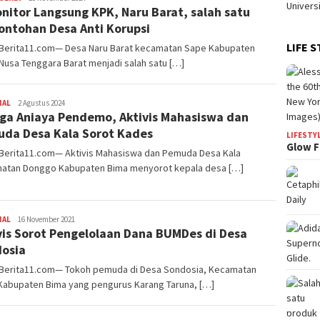
nitor Langsung KPK, Naru Barat, salah satu
ontohan Desa Anti Korupsi
LIFE S
 Berita11.com— Desa Naru Barat kecamatan Sape Kabupaten
Nusa Tenggara Barat menjadi salah satu […]
NAL
Redaksi
2 Agustus 2024
ga Aniaya Pendemo, Aktivis Mahasiswa dan
da Desa Kala Sorot Kades
LIFESTY
Glow F
 Berita11.com— Aktivis Mahasiswa dan Pemuda Desa Kala
atan Donggo Kabupaten Bima menyorot kepala desa […]
NAL
Redaksi
16 November 2021
vis Sorot Pengelolaan Dana BUMDes di Desa
osia
 Berita11.com— Tokoh pemuda di Desa Sondosia, Kecamatan
 Kabupaten Bima yang pengurus Karang Taruna, […]