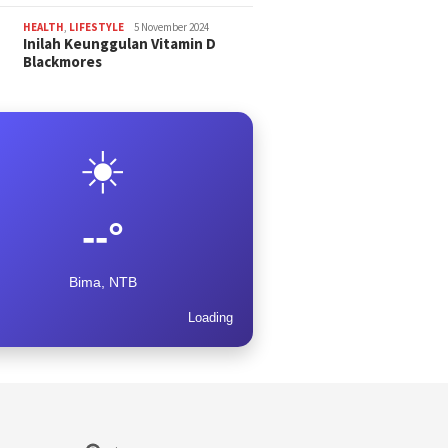
HEALTH
,
LIFESTYLE
5 November 2024
Inilah Keunggulan Vitamin D
Blackmores
☀️
--°
Bima, NTB
Loading