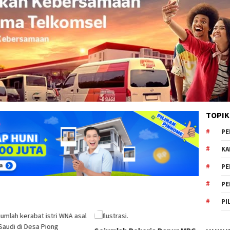
TOPIK
PE
KA
PE
PE
PI