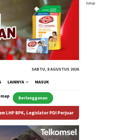
tutup
SABTU, 8 AGUSTUS 2026
S
LAINNYA
MASUK
emap
Berlangganan
lator PDI Perjuangan Desak Audit Investigatif
WNA Asal 