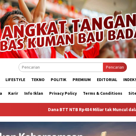
Pencarian
LIFESTYLE
TEKNO
POLITIK
PREMIUM
EDITORIAL
INDEK
a
Karir
Info Iklan
Privacy Policy
Terms & Conditions
Sit
Dana BTT NTB Rp484 Miliar tak Muncul dalam LHP BPK, Legis