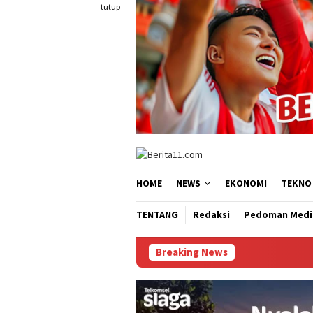
Loncat
tutup
ke
konten
HOME
NEWS
EKONOMI
TEKNO
TENTANG
Redaksi
Pedoman Medi
Breaking News