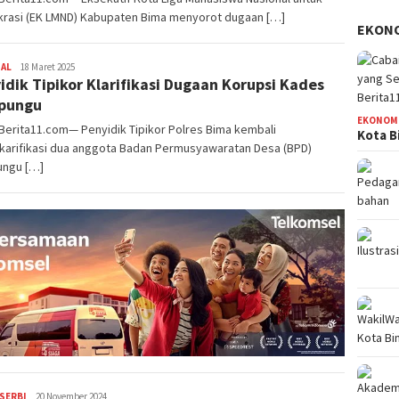
rasi (EK LMND) Kabupaten Bima menyorot dugaan […]
EKON
NAL
Redaksi
18 Maret 2025
idik Tipikor Klarifikasi Dugaan Korupsi Kades
pungu
EKONOM
Berita11.com— Penyidik Tipikor Polres Bima kembali
Kota B
karifikasi dua anggota Badan Permusyawaratan Desa (BPD)
ngu […]
SERBI
Redaksi
20 November 2024