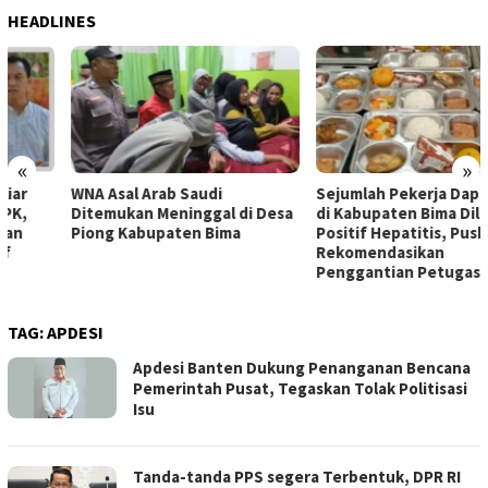
HEADLINES
«
»
WNA Asal Arab Saudi
Sejumlah Pekerja Dapur MBG
Ditemukan Meninggal di Desa
di Kabupaten Bima Dilaporkan
Piong Kabupaten Bima
Positif Hepatitis, Puskesmas
Rekomendasikan
Penggantian Petugas
TAG:
APDESI
Apdesi Banten Dukung Penanganan Bencana
Pemerintah Pusat, Tegaskan Tolak Politisasi
Isu
Tanda-tanda PPS segera Terbentuk, DPR RI