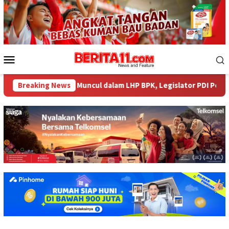
Loncat
ke
konten
Menu
Mobile
 Miliar tak Muncul dalam LHP BPK, Legislator PDI Perjuangan Des
Breaking News