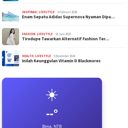
INSPIRASI
,
LIFESTYLE
4 Februari 2026
Enam Sepatu Adidas Supernova Nyaman Dipa…
FASHION
,
LIFESTYLE
18 Juni 2025
Tirodupe Tawarkan Alternatif Fashion Ter…
HEALTH
,
LIFESTYLE
5 November 2024
Inilah Keunggulan Vitamin D Blackmores
☀️
--°
Bima, NTB