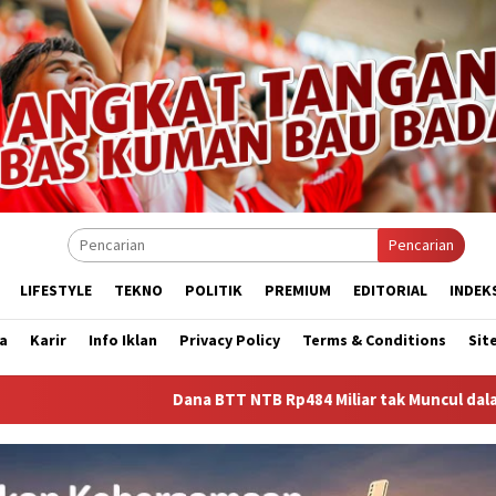
Pencarian
LIFESTYLE
TEKNO
POLITIK
PREMIUM
EDITORIAL
INDEK
a
Karir
Info Iklan
Privacy Policy
Terms & Conditions
Sit
Dana BTT NTB Rp484 Miliar tak Muncul dalam LHP BPK, Legis