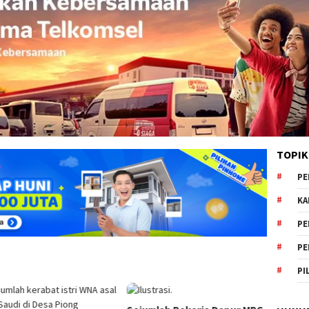
TOPIK
PE
KA
PE
PE
PI