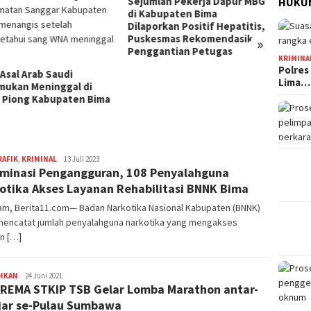
mlah Pekerja Dapur MBG
Jelang HUT Ke-81 RI, Tokoh
HUKUM
abupaten Bima
Pemuda NTB Ajak Seluruh
orkan Positif Hepatitis,
Elemen Bangsa Perkuat
esmas Rekomendasikan
Persatuan
»
Kota B
gantian Petugas
Persen
KRIMINA
Tingg
Polres
Lima…
RAFIK
,
KRIMINAL
Redaksi
13 Juli 2023
minasi Pengangguran, 108 Penyalahguna
otika Akses Layanan Rehabilitasi BNNK Bima
am, Berita11.com— Badan Narkotika Nasional Kabupaten (BNNK)
mencatat jumlah penyalahguna narkotika yang mengakses
n […]
DIKAN
Redaksi
24 Juni 2021
REMA STKIP TSB Gelar Lomba Marathon antar-
jar se-Pulau Sumbawa