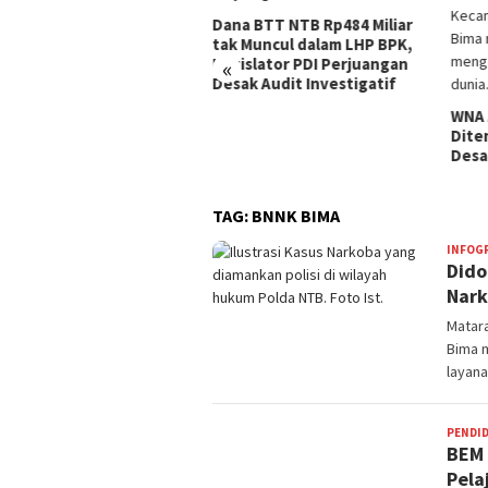
Seju
di K
a BTT NTB Rp484 Miliar
Dilap
 Muncul dalam LHP BPK,
Pusk
islator PDI Perjuangan
«
Peng
ak Audit Investigatif
WNA Asal Arab Saudi
Ditemukan Meninggal di
Desa Piong Kabupaten Bima
TAG:
BNNK BIMA
INFOG
Dido
Nark
Matar
Bima 
layana
PENDI
BEM 
Pela