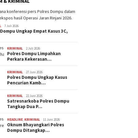
 & KRIMINAL
Dana BTT NTB Rp484 Miliar
tak Muncul dalam LHP BPK,
Legislator PDI Perjuangan
ima Catat Inflasi 4,06
Desak Audit Investigatif
 pada Juli 2026, Lebih
L
7 Juli 2026
i dari Sumbawa
 Dompu Ungkap Empat Kasus 3C,
WNA Asa
Ditemuk
Desa Pi
KRIMINAL
2 Juli 2026
Polres Dompu Limpahkan
Perkara Kekerasan…
KRIMINAL
27 Juni 2026
Polres Dompu Ungkap Kasus
Pencurian Kamb…
KRIMINAL
22 Juni 2026
Satresnarkoba Polres Dompu
Tangkap Dua P…
HEADLINE
,
KRIMINAL
11 Juni 2026
Oknum Bhayangkari Polres
Dompu Ditangkap…