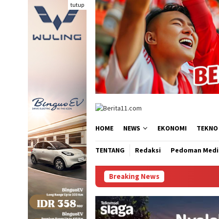
Loncat
tutup
ke
konten
HOME
NEWS
EKONOMI
TEKNO
TENTANG
Redaksi
Pedoman Medi
Breaking News