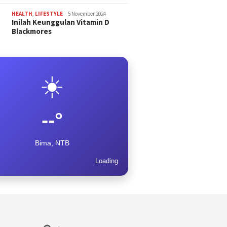
HEALTH
,
LIFESTYLE
5 November 2024
Inilah Keunggulan Vitamin D
Blackmores
☀️
--°
Bima, NTB
Loading